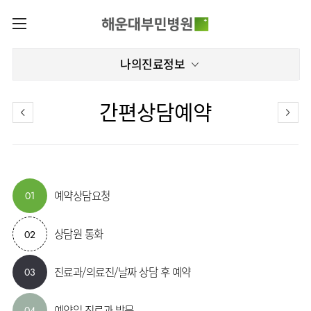
카피라이트로 가기
본문으로 가기
주메뉴로 가기
로그인
나의진료정보
나의진료정보
회원가입
온라인진료예약
전문센터
간편상담예약
증명서재발급
전문센터
진료안내
전체보기
증명서발급내역
진료시간표
관절센터
이용안내
진료과
로봇수술센터
진료상담
병원소개
예약상담요청
01
콜센터
진료과 전체보기
의료진
족부·
족관절클리닉
병원장인사말
증명서재발급
정형외과
외래진료
미디어센터
상담원 통화
소아골절클리닉
02
비전과
비급여진료비
소아청소년정형외과
입/
병원소식
핵심가치
부민그룹소개
퇴원/
척추내시경센터
장비안내
신경외과
병문안
진료과/의료진/날짜 상담 후 예약
03
언론보도
부민스토리
척추변형센터
이사장소개
부민그룹소식
층별안내
신경과
응급실
칭찬합시다
연혁
심뇌혈관센터
비전과
주차시설
예약일 진료과 방문
소화기내과
진료협력센터
04