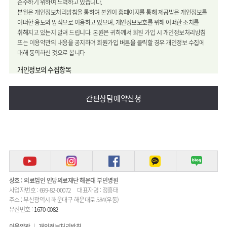
준수하기 위하여 노력하고 있습니다.
본원은 개인정보처리방침을 통하여 본원이 홈페이지를 통해 제공받은 개인정보를
어떠한 용도와 방식으로 이용하고 있으며, 개인정보보호를 위해 어떠한 조치를
취해지고 있는지 알려 드립니다. 본원은 귀하께서 회원 가입 시 개인정보처리방침
또는 이용약관의 내용을 공지하며 회원가입 버튼을 클릭할 경우 개인정보 수집에
대해 동의하신 것으로 봅니다
개인정보의 수집항목
1. 수집하는 개인정보의 항목
본원이 관리하는 홈페이지를 통해 최초 회원 가입 또는 서비스 이용 시
간편상담예약신청
이용자로부터 아래와 같은 개인정보를 수집하고 있으며, 이용자의 개인정보 수집
시 서비스 제공을 위하여 필요한 범위에서 최소한의 개인정보를 수집합니다.
(1) 필수항목
※ 이용자는 필수항목 수집·이용에 대한 동의를 거부하실 수 있지만 이는 서비스
제공에 필수적으로 제공되어야 하는 정보입니다. 따라서 동의를 거부하실 경우
홈페이지 회원 가입, 서비스 이용 등을 할 수 없습니다.
① 회원가입, 진료상담, 진료예약, 고객의소리(게시판), 감사의편지(게시판)의
서비스 이용을 위해 필요한 개인정보
상호 : 의료법인 인당의료재단 해운대 부민병원
- 아이디, 비밀번호, 성명, 휴대폰번호, 생년월일, 성별, 이메일
사업자번호 : 699-82-00072
대표자명 : 정흥태
② 각 서비스 이용을 위해 필요한 정보, 서비스 이용기록 정보
주소 : 부산광역시 해운대구 해운대로 584(우동)
- 각 서비스 이용 기록 관련 정보
유선번호 :
1670-0082
- 로그데이터, 쿠키, 이용시간, 이용자가 입력한 검색어 등
(2) 선택항목
이용약관
개인정보처리방침