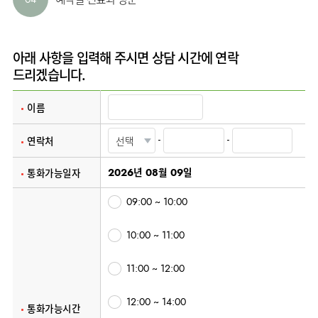
사회공헌
핵심가치
고객의소리
조직도
안내
뇌신경센터
KOR
내분비내과
국제진료센터
언론보도
HI
인재채용
ENG
연구교육
편의시설
인공신장센터
류마티스내과
RUS
건강토크
부민스토리
부민병원
임상시험센터
아래 사항을 입력해 주시면 상담 시간에 연락
오시는길
소화기센터
40주년
CHI
신장내과
드리겠습니다.
입찰공고
HSS
역사관
소화기암센터
글로벌
순환기내과
얼라이언스
특수치료내시경센터
이름
호흡기내과
연혁
간담도췌장이식센터
혈액종양내과
-
-
연락처
조직도
건강증진센터
외과
오시는길
스포츠재활센터
통화가능일자
2026년 08월 09일
비뇨의학과
의료진
외상골절센터
소개
09:00 ~ 10:00
소아청소년과
지역응급의료기관
외래진료
산부인과
안내
10:00 ~ 11:00
인터벤션센터
정신건강의학과
중환자실
11:00 ~ 12:00
가정의학과
인지장애
치과
·
12:00 ~ 14:00
치매센터
통화가능시간
마취통증의학과