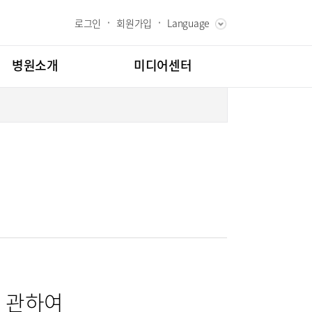
로그인
회원가입
Language
ENGLISH
RUSSIAN
병원소개
미디어센터
CHINESE
장인사말
병원소식
과 핵심가치
언론보도
내역
스토리
칭찬합시다
고객의소리
도
인재채용
클리닉
소아골절클리닉
교육
부민그룹소개
소개
의료진
시험센터
부민그룹소식
매거진:BLOG
터
뇌신경센터
 관하여