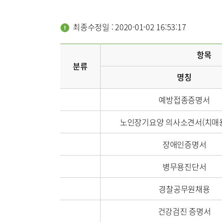
순환기내과
류마티스센터
비뇨의학과
최종수정일 : 2020-01-02 16:53:17
복강경수술센터
가정의학과
응급의학과
항목
분류
명칭
의료진
예방접종증명서
외래진료
노인장기요양 의사소견서(치매용)
입/퇴원/
장애인증명서
응급실
병무용진단서
경찰공무원채용
진료협력
건강검진 증명서
국제진료