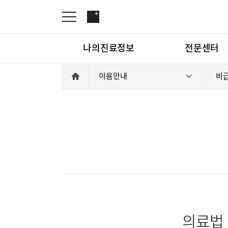
나의진료정보
전문센터
이용안내
비
온라인진료예약
관절센터
증명서재발급
로봇수술센터
나의진료정보
온라인진
증명서발급내역
족부·족관절클리닉
소아골절클리닉
척추내시경센터
전문센터
관절센터
척추변형센터
심뇌혈관센터
뇌신경센터
척추내시
의료법 