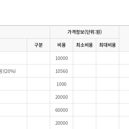
호흡기내과
혈액종양내과
소아청소년과
산부인과
치과
마취통증의학과
진단검사의학과
가격정보(단위:원)
구분
비용
최소비용
최대비용
10000
(20%)
10560
병문안
1000
20000
60000
센터
20000
센터