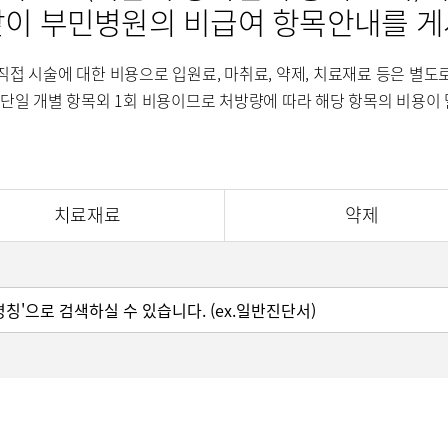
같이 부민병원의 비급여 항목안내를 게
센터
소화기센터
소화기암센
직접 시술에 대한 비용으로 입원료, 마취료, 약제, 치료재료 등은 별도
장이식센터
건강증진센터
스포츠재활
단일 개별 항목외 1회 비용이므로 처방량에 따라 해당 항목의 비용이 
의료기관
국제진료센터
인터벤션센
·치매센터
류마티스센터
복강경수술
치료재료
약제
표
소아청소년정형외과
신경외과
내분비내과
류마티스내과