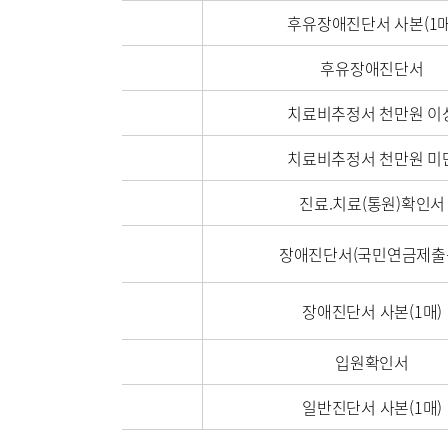
후유장애진단서 사본(1매
후유장애진단서
이용안내
진료상담
치료비추정서 천만원 이
치료비추정서 천만원 미
진료.치료(통원)확인서
주차시설
장애진단서(국민연금제출
장애진단서 사본(1매)
병원소개
병원장인
입원확인서
조직도
일반진단서 사본(1매)