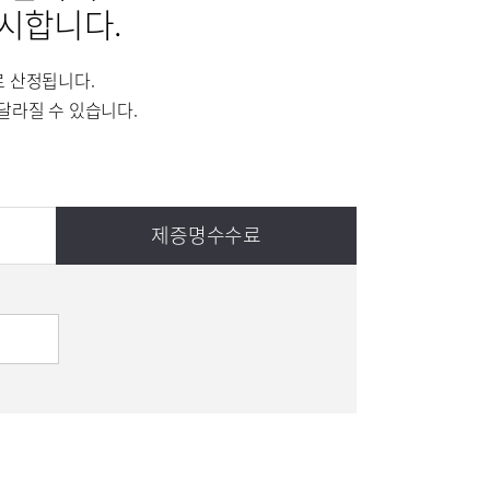
부민병원 40주년 역사관
시합니다.
터
특수치료내시경센터
로 산정됩니다.
센터
외상골절센터
달라질 수 있습니다.
터
중환자실
센터
제증명수수료
신경과
신장내과