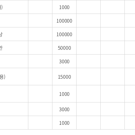
)
1000
100000
 콜센터
증명서재발급안내
비급여진료
상
100000
제증명수수료
만
50000
3000
 안내
편의시설
오시는길
용)
15000
1000
사말
비전과 핵심가치
부민스토리
3000
연구교육
임상시험센
1000