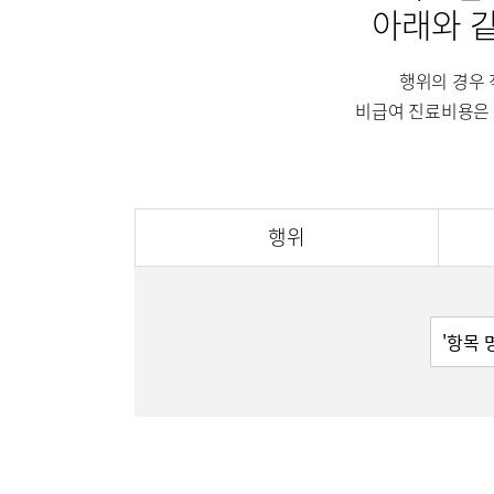
인공신장센터
아래와 
인공신장
소화기센터
행위의 경우 
소화기암센터
간담도췌
비급여 진료비용은 
특수치료내시경센터
지역응급
간담도췌장이식센터
건강증진센터
인지장애
행위
스포츠재활센터
외상골절센터
지역응급의료기관
진료안내
진료시간
국제진료센터
진료과
인터벤션센터
정형외과
중환자실
소화기내과
인지장애·치매센터