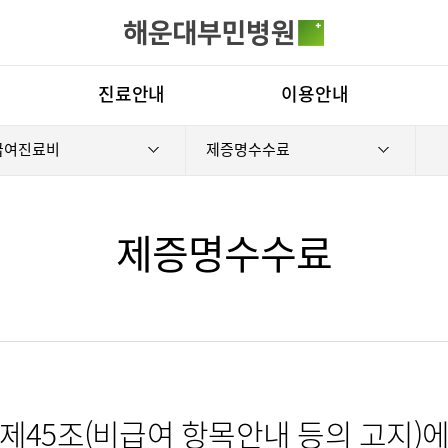
카피라이트로 가기
본문으로 가기
주메뉴로 가기
전체메뉴
진료안내
이용안내
급여진료비
제증명수수료
진료시간표
진료상담 콜센터
병원
진료과
증명서재발급안내
비전
료예약
증명서재발급
증명서발급
의료진
비급여진료비
부민
제증명수수료
외래진료
장비안내
연혁
입/퇴원/병문안
층별안내
조직
로봇수술센터
족부·족관절
응급실
주차시설 안내
연구
진료협력센터
편의시설
임상
국제진료센터
오시는길
경센터
척추변형센터
심뇌혈관센
제45조(비급여 항목안내 등의 고지)
에