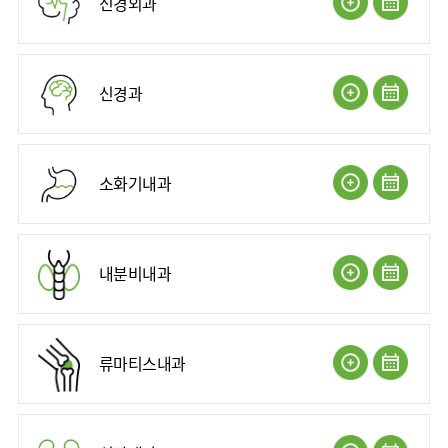
신경외과
사회공헌
핵심가치
고객의소리
조직도
안내
뇌신경센터
KOR
내분비내과
국제진료센터
언론보도
HI
인재채용
ENG
연구교육
편의시설
인공신장센터
류마티스내과
RUS
건강토크
부민스토리
부민병원
임상시험센터
오시는길
소화기센터
40주년
신경과
CHI
신장내과
입찰공고
HSS
역사관
소화기암센터
글로벌
순환기내과
얼라이언스
특수치료내시경센터
호흡기내과
연혁
간담도췌장이식센터
소화기내과
혈액종양내과
조직도
건강증진센터
외과
오시는길
스포츠재활센터
비뇨의학과
의료진
내분비내과
외상골절센터
소개
소아청소년과
지역응급의료기관
외래진료
산부인과
안내
인터벤션센터
정신건강의학과
류마티스내과
중환자실
가정의학과
인지장애
치과
·
치매센터
마취통증의학과