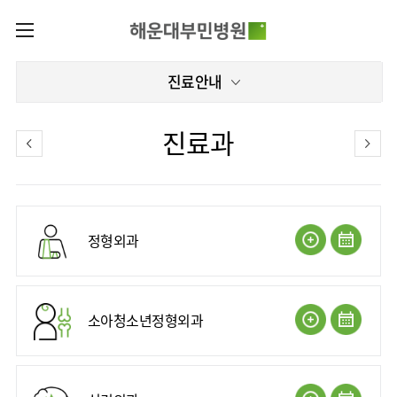
카피라이트로 가기
본문으로 가기
주메뉴로 가기
로그인
진료안내
나의진료정보
회원가입
온라인진료예약
전문센터
진료과
증명서재발급
전문센터
진료안내
전체보기
증명서발급내역
진료시간표
관절센터
이용안내
진료과
로봇수술센터
진료상담
정형외과
병원소개
콜센터
진료과 전체보기
의료진
족부·
족관절클리닉
병원장인사말
증명서재발급
정형외과
외래진료
미디어센터
소아골절클리닉
비전과
비급여진료비
소아청소년정형외과
입/
소아청소년정형외과
병원소식
핵심가치
부민그룹소개
퇴원/
척추내시경센터
장비안내
신경외과
병문안
언론보도
부민스토리
척추변형센터
이사장소개
부민그룹소식
층별안내
신경과
응급실
칭찬합시다
연혁
심뇌혈관센터
비전과
주차시설
소화기내과
진료협력센터