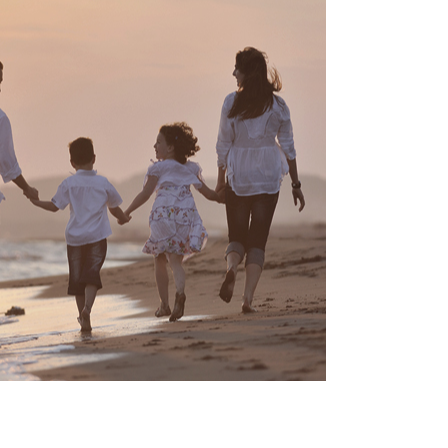
비
장비안내
층별안내
연혁
터