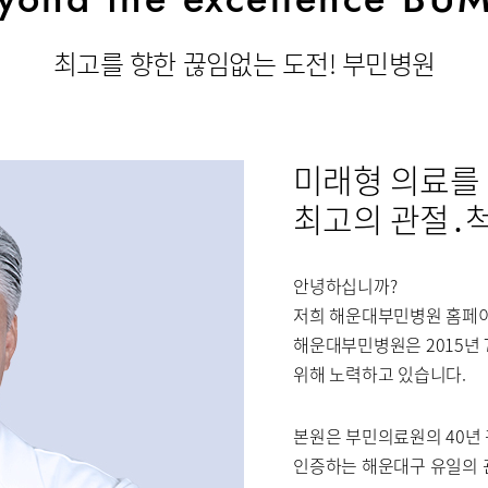
센터
소화기센터
소화기암센
최고를 향한 끊임없는 도전! 부민병원
장이식센터
건강증진센터
스포츠재활
의료기관
국제진료센터
인터벤션센
미래형 의료를
최고의 관절․
·치매센터
류마티스센터
복강경수술
안녕하십니까?
저희 해운대부민병원 홈페이
표
해운대부민병원은 2015년
위해 노력하고 있습니다.
본원은 부민의료원의 40년
소아청소년정형외과
신경외과
인증하는 해운대구 유일의
내분비내과
류마티스내과