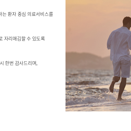
천하는 환자 중심 의료서비스를
 콜센터
증명서재발급안내
비급여진료
 자리매김할 수 있도록
제증명수수료
시 한번 감사드리며,
 안내
편의시설
오시는길
사말
비전과 핵심가치
부민스토리
연구교육
임상시험센