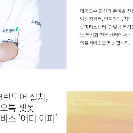
호흡기내과
혈액종양내과
대학교수 출신의 분야별 전
소아청소년과
산부인과
뇌신경센터, 인지장애․치매
치과
마취통증의학과
류마티스센터, 단일공 복강
진단검사의학과
등 특성화 전문 센터에서는
의료서비스를 제공합니다.
병문안
크린도어 설치,
카오톡 챗봇
비스 ‘어디 아파’
센터
센터