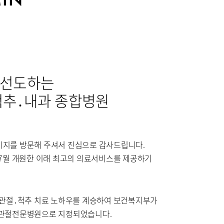
부민병원 40주년 역사관
터
특수치료내시경센터
센터
외상골절센터
터
중환자실
 선도하는
척추․내과 종합병원
센터
지를 방문해 주셔서 진심으로 감사드립니다.
 7월 개원한 이래 최고의 의료서비스를 제공하기
 관절․척추 치료 노하우를 계승하여 보건복지부가
신경과
 관절전문병원으로 지정되었습니다.
신장내과