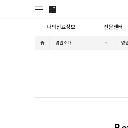
나의진료정보
전문센터
병원소개
병
온라인진료예약
관절센터
증명서재발급
로봇수술센터
나의진료정보
온라인진
증명서발급내역
족부·족관절클리닉
소아골절클리닉
척추내시경센터
전문센터
관절센터
척추변형센터
심뇌혈관센터
뇌신경센터
척추내시
Be