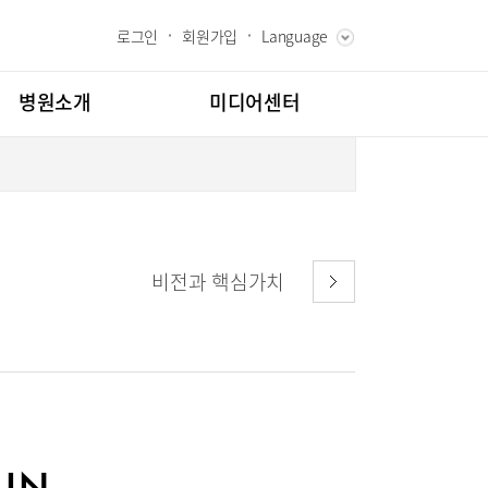
로그인
회원가입
Language
ENGLISH
RUSSIAN
병원소개
미디어센터
CHINESE
장인사말
병원소식
과 핵심가치
언론보도
내역
스토리
칭찬합시다
비전과 핵심가치
고객의소리
도
인재채용
클리닉
소아골절클리닉
교육
부민그룹소개
소개
의료진
시험센터
부민그룹소식
매거진:BLOG
터
뇌신경센터
MIN