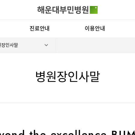
카피라이트로 가기
본문으로 가기
주메뉴로 가기
전체메뉴
진료안내
이용안내
원장인사말
진료시간표
진료상담 콜센터
병원
진료과
증명서재발급안내
비전
료예약
증명서재발급
증명서발급
의료진
비급여진료비
부민
병원장인사말
외래진료
장비안내
연혁
입/퇴원/병문안
층별안내
조직
로봇수술센터
족부·족관절
응급실
주차시설 안내
연구
진료협력센터
편의시설
임상
국제진료센터
오시는길
경센터
척추변형센터
심뇌혈관센
yond the excellence BU