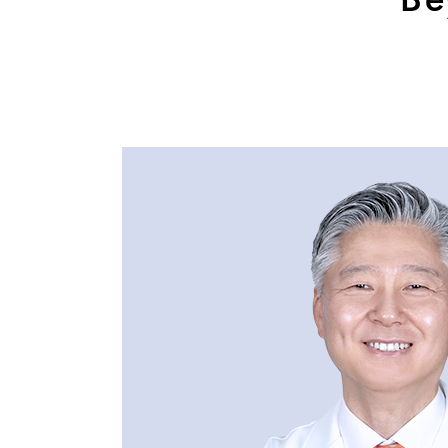
인공신장센터
인공신장
소화기센터
소화기암센터
간담도췌
특수치료내시경센터
지역응급
간담도췌장이식센터
건강증진센터
인지장애
스포츠재활센터
외상골절센터
지역응급의료기관
진료안내
진료시간
국제진료센터
진료과
인터벤션센터
정형외과
중환자실
소화기내과
인지장애·치매센터