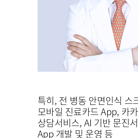
순환기내과
류마티스센터
비뇨의학과
복강경수술센터
가정의학과
응급의학과
의료진
외래진료
입/퇴원/
특히, 전 병동 안면인식 스
응급실
모바일 진료카드 App, 카
상담서비스, AI 기반 문진서
진료협력
App 개발 및 운영 등
국제진료