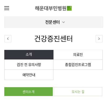
카피라이트로 가기
본문으로 가기
주메뉴로 가기
로그인
전문센터
나의진료정보
회원가입
온라인진료예약
전문센터
건강증진센터
증명서재발급
전문센터
진료안내
전체보기
증명서발급내역
진료시간표
관절센터
소개
의료진
이용안내
진료과
로봇수술센터
검진 전 유의사항
종합검진프로그램
진료상담
병원소개
콜센터
진료과 전체보기
의료진
족부·
족관절클리닉
예약안내
병원장인사말
증명서재발급
정형외과
외래진료
미디어센터
소아골절클리닉
비전과
비급여진료비
소아청소년정형외과
입/
병원소식
핵심가치
부민그룹소개
퇴원/
척추내시경센터
장비안내
신경외과
병문안
센터소개
오시는 길
언론보도
부민스토리
척추변형센터
이사장소개
부민그룹소식
층별안내
신경과
응급실
칭찬합시다
연혁
심뇌혈관센터
비전과
주차시설
소화기내과
진료협력센터