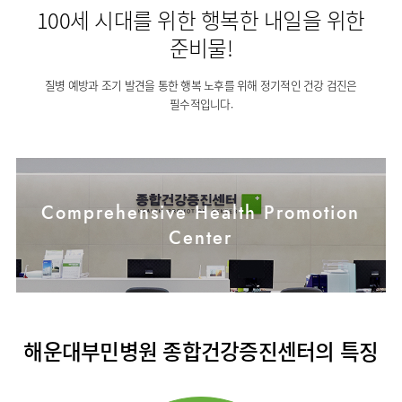
사회공헌
핵심가치
고객의소리
조직도
안내
100세 시대를 위한 행복한 내일을 위한
뇌신경센터
KOR
내분비내과
국제진료센터
언론보도
HI
인재채용
ENG
연구교육
편의시설
준비물!
인공신장센터
류마티스내과
RUS
건강토크
부민스토리
부민병원
임상시험센터
오시는길
소화기센터
40주년
CHI
신장내과
질병 예방과 조기 발견을 통한 행복 노후를 위해 정기적인 건강 검진은
입찰공고
HSS
역사관
소화기암센터
필수적입니다.
글로벌
순환기내과
얼라이언스
특수치료내시경센터
호흡기내과
연혁
간담도췌장이식센터
혈액종양내과
조직도
건강증진센터
외과
오시는길
Comprehensive Health Promotion
스포츠재활센터
비뇨의학과
Center
의료진
외상골절센터
소개
소아청소년과
지역응급의료기관
외래진료
산부인과
안내
인터벤션센터
정신건강의학과
중환자실
가정의학과
해운대부민병원 종합건강증진센터의 특징
인지장애
치과
·
치매센터
마취통증의학과