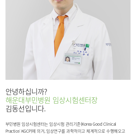
사회공헌
핵심가치
고객의소리
조직도
안내
뇌신경센터
KOR
내분비내과
국제진료센터
언론보도
HI
인재채용
ENG
연구교육
편의시설
인공신장센터
류마티스내과
RUS
건강토크
부민스토리
부민병원
임상시험센터
오시는길
소화기센터
40주년
CHI
신장내과
입찰공고
HSS
역사관
소화기암센터
글로벌
순환기내과
얼라이언스
특수치료내시경센터
호흡기내과
연혁
간담도췌장이식센터
혈액종양내과
조직도
건강증진센터
외과
오시는길
스포츠재활센터
비뇨의학과
의료진
외상골절센터
소개
소아청소년과
안녕하십니까?
지역응급의료기관
외래진료
산부인과
해운대부민병원 임상시험센터장
안내
인터벤션센터
정신건강의학과
김동선입니다.
중환자실
가정의학과
인지장애
부민병원 임상시험센터는 임상시험 관리기준(Korea Good Clinical
치과
·
Practice: KGCP)에 의거, 임상연구를 과학적이고 체계적으로 수행해오고
치매센터
마취통증의학과