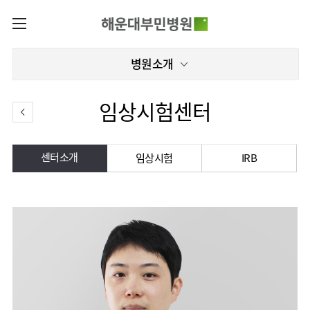
카피라이트로 가기
본문으로 가기
주메뉴로 가기
로그인
병원소개
나의진료정보
회원가입
온라인진료예약
전문센터
임상시험센터
증명서재발급
전문센터
진료안내
전체보기
증명서발급내역
진료시간표
관절센터
센터소개
임상시험
IRB
이용안내
진료과
로봇수술센터
진료상담
병원소개
콜센터
진료과 전체보기
의료진
족부·
족관절클리닉
병원장인사말
증명서재발급
정형외과
외래진료
미디어센터
소아골절클리닉
비전과
비급여진료비
소아청소년정형외과
입/
병원소식
핵심가치
부민그룹소개
퇴원/
척추내시경센터
장비안내
신경외과
병문안
언론보도
부민스토리
척추변형센터
이사장소개
부민그룹소식
층별안내
신경과
응급실
칭찬합시다
연혁
심뇌혈관센터
비전과
주차시설
소화기내과
진료협력센터