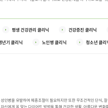
 콜센터
증명서재발급안내
비급여진료
평생 건강관리 클리닉
건강증진 클리닉
제증명수수료
갱년기 클리닉
노인병 클리닉
청소년 클리
 안내
편의시설
오시는길
사말
비전과 핵심가치
부민스토리
연구교육
임상시험센
종 성인병을 유발하여 체중조절이 필요하지만 또한 무조건적인 단식, 잘
자신에게 꼭 맞는 다이어트 방법을 통해 건강한 생활, 아름다운 변화