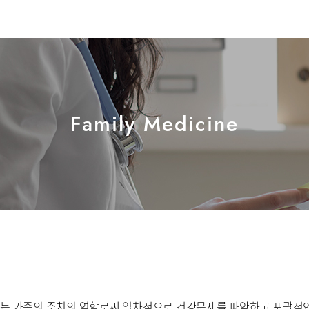
호흡기내과
혈액종양내과
소아청소년과
산부인과
치과
마취통증의학과
진단검사의학과
Family Medicine
병문안
센터
 가족의 주치의 역할로써 일차적으로 건강문제를 파악하고 포괄적인
센터