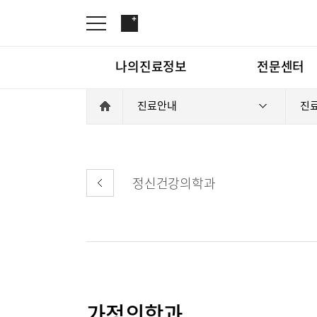
나의진료정보
전문센터
진료안내
진
온라인진료예약
관절센터
증명서재발급
로봇수술센터
나의진료정보
온라인진
증명서발급내역
족부·족관절클리닉
정신건강의학과
소아골절클리닉
척추내시경센터
전문센터
관절센터
척추변형센터
심뇌혈관센터
뇌신경센터
척추내시
가정의학과