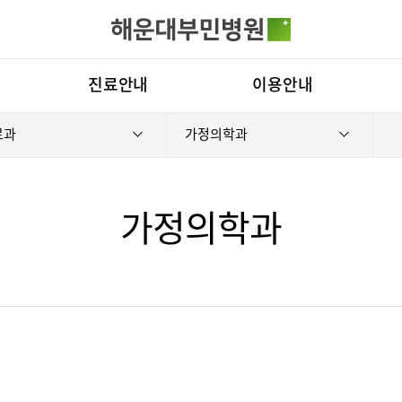
카피라이트로 가기
본문으로 가기
주메뉴로 가기
전체메뉴
진료안내
이용안내
료과
가정의학과
진료시간표
진료상담 콜센터
병원
진료과
증명서재발급안내
비전
료예약
증명서재발급
증명서발급
의료진
비급여진료비
부민
가정의학과
외래진료
장비안내
연혁
입/퇴원/병문안
층별안내
조직
로봇수술센터
족부·족관절
응급실
주차시설 안내
연구
진료협력센터
편의시설
임상
국제진료센터
오시는길
경센터
척추변형센터
심뇌혈관센