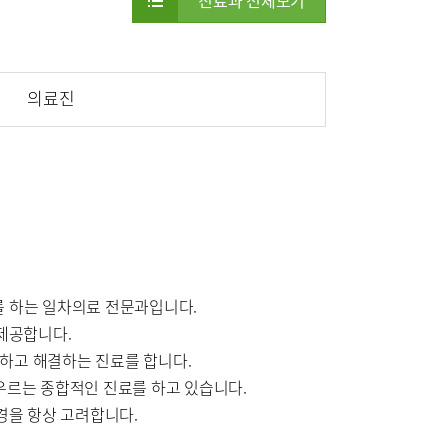
진료과 전체보기
부민병원 40주년 역사관
터
특수치료내시경센터
센터
외상골절센터
의료진
터
중환자실
센터
를 하는 일차의료 전문과입니다.
제공합니다.
하고 해결하는 진료를 합니다.
아우르는 종합적인 진료를 하고 있습니다.
신경과
경을 항상 고려합니다.
신장내과