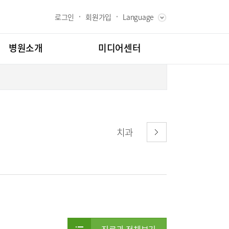
로그인
회원가입
Language
ENGLISH
RUSSIAN
병원소개
미디어센터
CHINESE
장인사말
병원소식
과 핵심가치
언론보도
내역
스토리
칭찬합시다
치과
고객의소리
도
인재채용
클리닉
소아골절클리닉
교육
부민그룹소개
소개
의료진
시험센터
부민그룹소식
매거진:BLOG
터
뇌신경센터