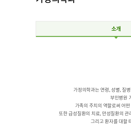
인공신장센터
인공신장
소화기센터
소화기암센터
간담도췌
소개
특수치료내시경센터
지역응급
간담도췌장이식센터
건강증진센터
인지장애
스포츠재활센터
외상골절센터
지역응급의료기관
진료안내
진료시간
가정의학과는 연령, 성별, 질
부민병원 
국제진료센터
가족의 주치의 역할로써 어떤
진료과
인터벤션센터
또한 급성질환의 치료, 만성질환의 관리
정형외과
중환자실
그리고 환자를 대할 
소화기내과
인지장애·치매센터