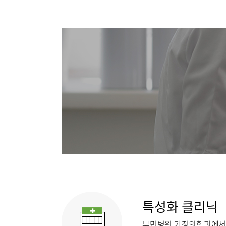
순환기내과
류마티스센터
비뇨의학과
복강경수술센터
가정의학과
응급의학과
의료진
외래진료
입/퇴원/
응급실
진료협력
특성화 클리닉
부민병원 가정의학과에서는
국제진료