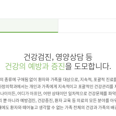
센터
소화기센터
소화기암센
장이식센터
건강증진센터
스포츠재활
의료기관
국제진료센터
인터벤션센
·치매센터
류마티스센터
복강경수술
건강검진, 영양상담 등
건강의 예방과 증진
을 도모합니다.
표
병의 종류에 구애됨 없이 환자와 가족을 대상으로, 지속적, 포괄적 진료
가정의학과에서는 개인과 가족에게 지속적이고 포괄적인 건강관리를 
 나이이든, 어디가 아프던, 어떤 상태이던 일차적으로 건강문제를 파악
 뿐 아니라 예방검진, 건강증진, 환자 교육 등 의료의 모든 분야를 
소아청소년정형외과
신경외과
때에도 환자와 떼어놓고 생각할 수 없는 가족 전체의 건강과 가족의 배
내분비내과
류마티스내과