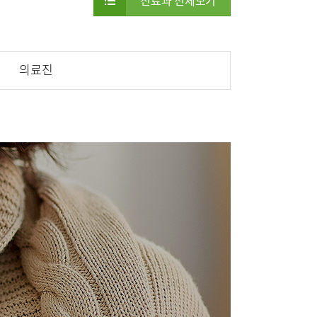
진료과 전체보기
부민병원 40주년 역사관
터
특수치료내시경센터
센터
외상골절센터
의료진
터
중환자실
센터
신경과
신장내과