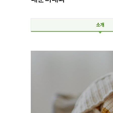
인공신장센터
인공신장
소화기센터
소화기암센터
간담도췌
소개
특수치료내시경센터
지역응급
간담도췌장이식센터
건강증진센터
인지장애
스포츠재활센터
외상골절센터
지역응급의료기관
진료안내
진료시간
국제진료센터
진료과
인터벤션센터
정형외과
중환자실
소화기내과
인지장애·치매센터