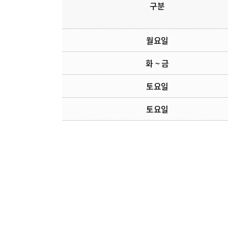
구분
미디어센터
병원소식
월요일
인재채용
화 ~ 금
부민병원 
토요일
토요일