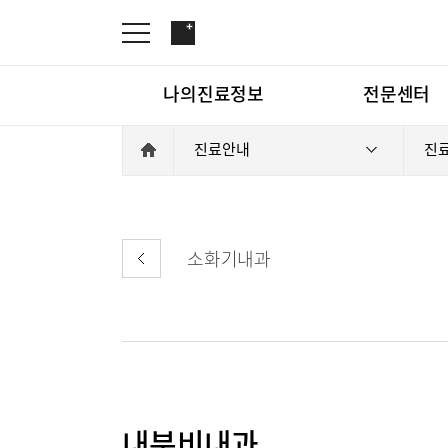
나의진료정보
전문센터
진료안내
진
온라인진료예약
관절센터
증명서재발급
로봇수술센터
나의진료정보
온라인진
증명서발급내역
족부·족관절클리닉
소화기내과
소아골절클리닉
척추내시경센터
전문센터
관절센터
척추변형센터
심뇌혈관센터
뇌신경센터
척추내시
내분비내과