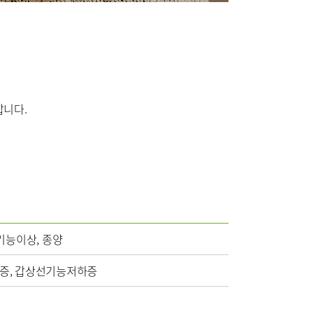
외과
정신건강의학과
영상의학과
합니다.
기능이상, 종양
진증, 갑상선기능저하증