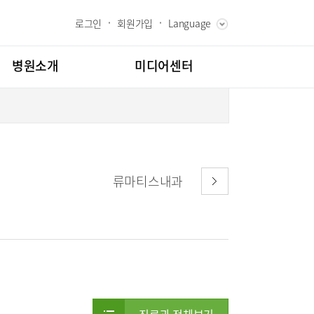
로그인
회원가입
Language
ENGLISH
RUSSIAN
병원소개
미디어센터
CHINESE
장인사말
병원소식
과 핵심가치
언론보도
내역
스토리
칭찬합시다
류마티스내과
고객의소리
도
인재채용
클리닉
소아골절클리닉
교육
부민그룹소개
소개
의료진
시험센터
부민그룹소식
매거진:BLOG
터
뇌신경센터