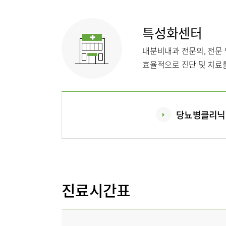
특성화센터
내분비내과 전문의, 전문
이용안내
진료상담
효율적으로 진단 및 치료를
주차시설
당뇨병클리닉
병원소개
병원장인
진료시간표
조직도