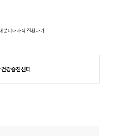
 내분비내과적 질환자가
비
장비안내
층별안내
합건강증진센터
연혁
터