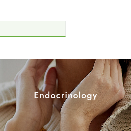
센터
소화기센터
소화기암센
장이식센터
건강증진센터
스포츠재활
의료기관
국제진료센터
인터벤션센
·치매센터
류마티스센터
복강경수술
표
Endocrinology
소아청소년정형외과
신경외과
내분비내과
류마티스내과