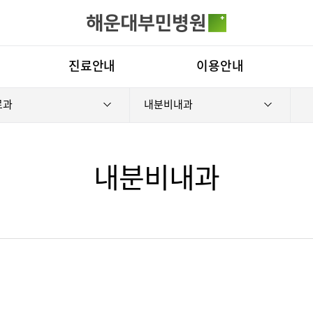
카피라이트로 가기
본문으로 가기
주메뉴로 가기
전체메뉴
진료안내
이용안내
료과
내분비내과
진료시간표
진료상담 콜센터
병원
진료과
증명서재발급안내
비전
료예약
증명서재발급
증명서발급
의료진
비급여진료비
부민
내분비내과
외래진료
장비안내
연혁
입/퇴원/병문안
층별안내
조직
로봇수술센터
족부·족관절
응급실
주차시설 안내
연구
진료협력센터
편의시설
임상
국제진료센터
오시는길
경센터
척추변형센터
심뇌혈관센