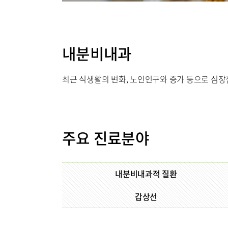
순환기내과
류마티스센터
비뇨의학과
복강경수술센터
가정의학과
내분비내과
응급의학과
최근 식생활의 변화, 노인인구와 증가 등으로 심장질
의료진
외래진료
주요 진료분야
입/퇴원/
응급실
내분비내과적 질환
갑상선
진료협력
국제진료