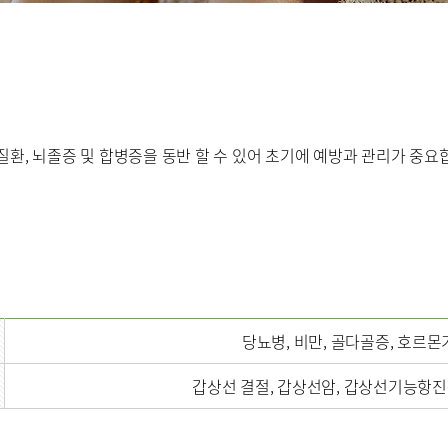
호흡기내과
혈액종양내과
소아청소년과
산부인과
치과
마취통증의학과
진단검사의학과
환, 뇌졸증 및 합병증을 동반 할 수 있어 초기에 예방과 관리가 중요
병문안
당뇨병, 비만, 골다골증, 호르몬
갑상선 결절, 갑상선암, 갑상선기능항
센터
센터