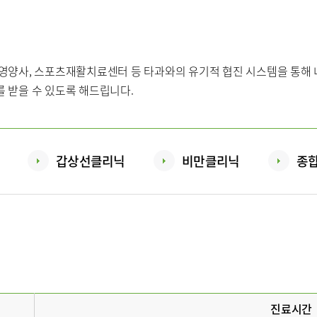
 영양사, 스포츠재활치료센터 등 타과와의 유기적 협진 시스템을 통해
 콜센터
증명서재발급안내
비급여진료
 받을 수 있도록 해드립니다.
제증명수수료
 안내
편의시설
오시는길
갑상선클리닉
비만클리닉
종
사말
비전과 핵심가치
부민스토리
연구교육
임상시험센
진료시간