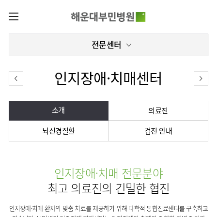
카피라이트로 가기
본문으로 가기
주메뉴로 가기
로그인
전문센터
나의진료정보
회원가입
온라인진료예약
전문센터
인지장애·치매센터
증명서재발급
전문센터
진료안내
전체보기
증명서발급내역
진료시간표
관절센터
소개
의료진
이용안내
진료과
로봇수술센터
뇌신경질환
검진 안내
진료상담
병원소개
콜센터
진료과 전체보기
의료진
족부·
족관절클리닉
병원장인사말
증명서재발급
정형외과
외래진료
미디어센터
소아골절클리닉
비전과
비급여진료비
소아청소년정형외과
인지장애·치매 전문분야
입/
병원소식
핵심가치
부민그룹소개
퇴원/
척추내시경센터
장비안내
최고 의료진의 긴밀한 협진
신경외과
병문안
언론보도
부민스토리
척추변형센터
이사장소개
부민그룹소식
층별안내
신경과
응급실
칭찬합시다
연혁
인지장애·치매 환자의 맞춤 치료를 제공하기 위해 다학적 통합진료센터를 구축하고
심뇌혈관센터
비전과
주차시설
소화기내과
진료협력센터