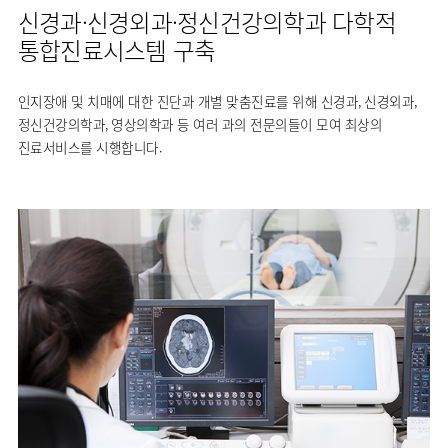
신경과·신경외과·정신건강의학과 다학적
류마티스센터
영상의학과
통합진료시스템 구축
복강경수술센터
응급의학과
진단검사의학과
인지장애 및 치매에 대한 진단과 개별 맞춤진료를 위해 신경과, 신경외과,
정신건강의학과, 영상의학과 등 여러 과의 전문의들이 모여 최상의
진료서비스를 시행합니다.