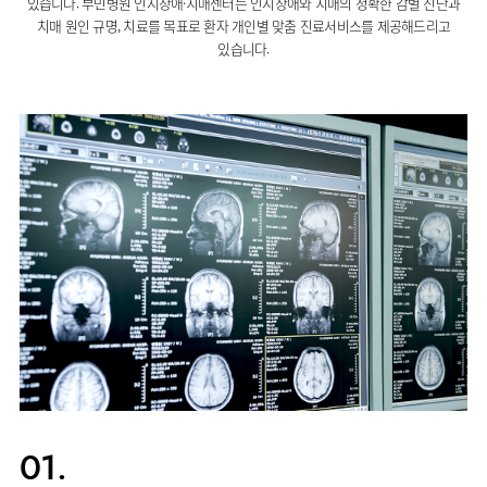
있습니다. 부민병원 인지장애·치매센터는 인지장애와 치매의 정확한 감별 진단과
사회공헌
핵심가치
고객의소리
조직도
안내
뇌신경센터
KOR
치매 원인 규명, 치료를 목표로 환자 개인별 맞춤 진료서비스를 제공해드리고
내분비내과
국제진료센터
언론보도
HI
인재채용
ENG
연구교육
편의시설
있습니다.
인공신장센터
류마티스내과
RUS
건강토크
부민스토리
부민병원
임상시험센터
오시는길
소화기센터
40주년
CHI
신장내과
입찰공고
HSS
역사관
소화기암센터
글로벌
순환기내과
얼라이언스
특수치료내시경센터
호흡기내과
연혁
간담도췌장이식센터
혈액종양내과
조직도
건강증진센터
외과
오시는길
스포츠재활센터
비뇨의학과
의료진
외상골절센터
소개
소아청소년과
지역응급의료기관
외래진료
산부인과
안내
인터벤션센터
정신건강의학과
중환자실
가정의학과
인지장애
치과
01.
·
치매센터
마취통증의학과