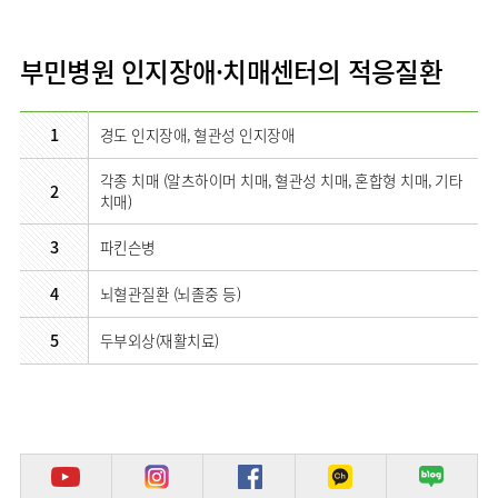
부민병원 인지장애·치매센터의 적응질환
1
경도 인지장애, 혈관성 인지장애
각종 치매 (알츠하이머 치매, 혈관성 치매, 혼합형 치매, 기타
2
치매)
3
파킨슨병
4
뇌혈관질환 (뇌졸중 등)
5
두부외상(재활치료)