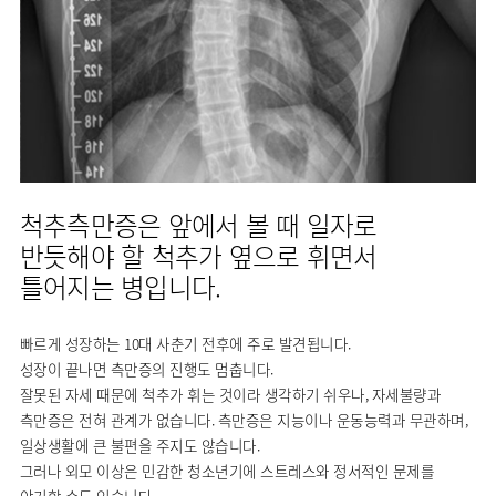
사회공헌
핵심가치
칭찬합시다
소화기센터
KOR
조직도
주차시설안내
신장내과
입원생활안내
언론보도
HI
고객의소리
ENG
특수치료내시경센터
진료협력센터
오시는길
내분비내과
RUS
건강토크
부민스토리
부민병원
부민
40주년
연구교육
CHI
비대면진료
류마티스내과
라이프케어센터
입찰공고
HSS
역사관
FAQ
서울
글로벌
감염내과
얼라이언스
증명서재발급
스포츠재활센터
외과
연혁
외상골절센터
신경과
척추측만증은 앞에서 볼 때 일자로
조직도
국제진료센터
소아청소년과
반듯해야 할 척추가 옆으로 휘면서
오시는길
임상시험센터
틀어지는 병입니다.
산부인과
의료진
소아골절센터
소개
비뇨의학과
빠르게 성장하는 10대 사춘기 전후에 주로 발견됩니다.
외래진료
가정의학과
안내
성장이 끝나면 측만증의 진행도 멈춥니다.
마취통증의학과
잘못된 자세 때문에 척추가 휘는 것이라 생각하기 쉬우나, 자세불량과
측만증은 전혀 관계가 없습니다. 측만증은 지능이나 운동능력과 무관하며,
응급의학과
일상생활에 큰 불편을 주지도 않습니다.
영상의학과
그러나 외모 이상은 민감한 청소년기에 스트레스와 정서적인 문제를
진단검사의학과
야기할 수도 있습니다.