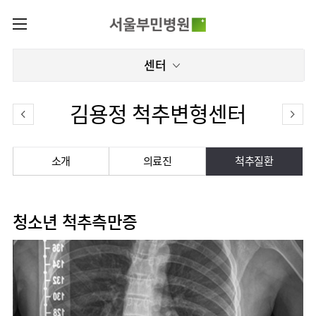
카피라이트로 가기
본문으로 가기
주메뉴로 가기
로그인
센터
나의진료정보
회원가입
온라인진료예약
센터
김용정 척추변형센터
증명서발급내역
센터
진료안내
전체보기
진료과
관절센터
소개
의료진
척추질환
이용안내
진료과 전체보기
의료진
로봇인공관절센터
층별안내
병원소개
정형외과
클리닉
척추내시경센터
편의시설
청소년 척추측만증
병원장인사말
신경외과
아시아고관절내시경클리닉
진료시간표
미디어센터
김용정
비급여진료비
척추변형센터
비전과
재활의학과
당뇨발 클리닉
외래진료
병원소식
핵심가치
서식
부민그룹소개
심혈관센터
다운로드
호흡기내과
사경 클리닉
지역응급의료기관
언론보도
Why
인공신장센터
이사장소개
Bumin
부민그룹소식
장비안내
순환기내과
성장 클리닉
입원/
인재채용
퇴원/
간센터
비전과
연혁
진료상담콜센터
소화기내과
연골재생클리닉
병문안