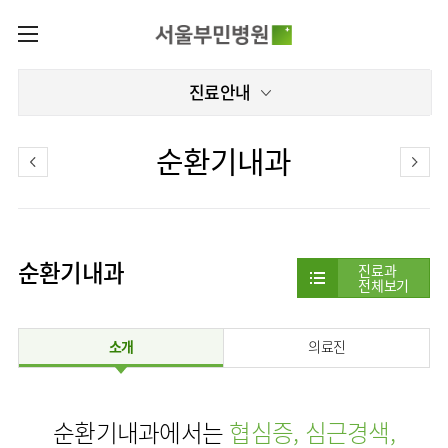
카피라이트로 가기
본문으로 가기
주메뉴로 가기
로그인
진료안내
나의진료정보
회원가입
온라인진료예약
센터
순환기내과
증명서발급내역
센터
진료안내
전체보기
진료과
관절센터
이용안내
진료과 전체보기
의료진
로봇인공관절센터
순환기내과
층별안내
진료과
병원소개
전체보기
정형외과
클리닉
척추내시경센터
편의시설
병원장인사말
신경외과
아시아고관절내시경클리닉
진료시간표
미디어센터
김용정
비급여진료비
척추변형센터
소개
의료진
비전과
재활의학과
당뇨발 클리닉
외래진료
병원소식
핵심가치
서식
부민그룹소개
심혈관센터
다운로드
호흡기내과
사경 클리닉
지역응급의료기관
언론보도
Why
인공신장센터
이사장소개
Bumin
부민그룹소식
장비안내
순환기내과
성장 클리닉
입원/
인재채용
순환기내과에서는
협심증, 심근경색,
퇴원/
간센터
비전과
연혁
진료상담콜센터
소화기내과
연골재생클리닉
병문안