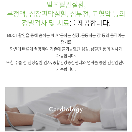
사회공헌
핵심가치
말초혈관질환,
칭찬합시다
소화기센터
KOR
조직도
주차시설안내
신장내과
입원생활안내
언론보도
부정맥, 심장판막질환, 심부전, 고혈압 등의
HI
고객의소리
ENG
특수치료내시경센터
진료협력센터
오시는길
내분비내과
RUS
건강토크
정밀검사 및 치료
를 제공합니다.
부민스토리
부민병원
부민
40주년
연구교육
CHI
비대면진료
류마티스내과
라이프케어센터
입찰공고
HSS
역사관
FAQ
서울
MDCT 촬영을 통해 숨쉬는 폐, 박동하는 심장, 운동하는 장 등의 움직이는
글로벌
감염내과
얼라이언스
증명서재발급
장기를
스포츠재활센터
외과
한번에 빠르게 촬영하여 기존에 불가능했던 심장, 심혈관 등의 검사가
연혁
외상골절센터
가능합니다.
신경과
조직도
국제진료센터
또한 수술 전 심장질환 검사, 종합건강증진센터와 연계를 통한 건강검진이
소아청소년과
오시는길
가능합니다.
임상시험센터
산부인과
의료진
소아골절센터
소개
비뇨의학과
외래진료
가정의학과
안내
마취통증의학과
Cardiology
응급의학과
영상의학과
진단검사의학과