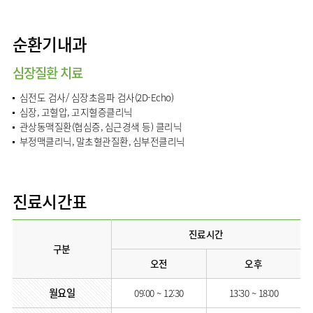
임상약리학과
순환기내과
심장질환 치료
심전도 검사/ 심장초음파 검사(2D-Echo)
심장, 고혈압, 고지혈증클리닉
관상동맥질환(협심증, 심근경색 등) 클리닉
부정맥클리닉, 말초혈관질환, 심부전클리닉
진료시간표
진료시간
구분
오전
오후
월요일
09:00 ~ 12:30
13:30 ~ 18:00