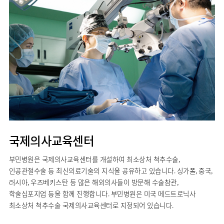
사회공헌
핵심가치
칭찬합시다
소화기센터
KOR
조직도
주차시설안내
신장내과
입원생활안내
언론보도
HI
고객의소리
ENG
특수치료내시경센터
진료협력센터
오시는길
내분비내과
RUS
건강토크
부민스토리
부민병원
부민
40주년
연구교육
CHI
비대면진료
류마티스내과
라이프케어센터
입찰공고
HSS
역사관
FAQ
서울
글로벌
감염내과
얼라이언스
증명서재발급
스포츠재활센터
외과
연혁
외상골절센터
신경과
조직도
국제진료센터
소아청소년과
오시는길
임상시험센터
산부인과
의료진
소아골절센터
국제의사교육센터
소개
비뇨의학과
외래진료
부민병원은 국제의사교육센터를 개설하여 최소상처 척추수술,
가정의학과
안내
인공관절수술 등 최신의료기술의 지식을 공유하고 있습니다. 싱가폴, 중국,
마취통증의학과
러시아, 우즈베키스탄 등 많은 해외의사들이 방문해 수술참관,
응급의학과
학술심포지엄 등을 함께 진행합니다. 부민병원은 미국 메드트로닉사
최소상처 척추수술 국제의사교육센터로 지정되어 있습니다.
영상의학과
진단검사의학과