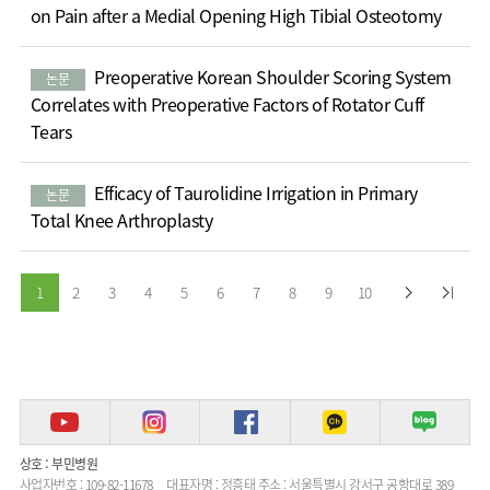
on Pain after a Medial Opening High Tibial Osteotomy
Preoperative Korean Shoulder Scoring System
논문
Correlates with Preoperative Factors of Rotator Cuff
Tears
Efficacy of Taurolidine Irrigation in Primary
논문
Total Knee Arthroplasty
1
2
3
4
5
6
7
8
9
10
상호 : 부민병원
사업자번호 : 109-82-11678
대표자명 : 정흥태
주소 : 서울특별시 강서구 공항대로 389