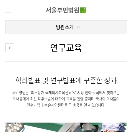
카피라이트로 가기
본문으로 가기
주메뉴로 가기
로그인
병원소개
나의진료정보
회원가입
온라인진료예약
센터
연구교육
증명서발급내역
센터
진료안내
전체보기
진료과
관절센터
이용안내
진료과 전체보기
의료진
로봇인공관절센터
학회발표 및 연구발표에 꾸준한 성과
층별안내
병원소개
정형외과
클리닉
척추내시경센터
편의시설
부민병원은 “최소상처 국제의사교육센터”로 지정 받아 각국에서 찾아오는
병원장인사말
신경외과
아시아고관절내시경클리닉
진료시간표
미디어센터
김용정
비급여진료비
의사들에게 최신 척추수술에 대하여 교육을 진행 중이며 국내외 의사들의
척추변형센터
비전과
재활의학과
당뇨발 클리닉
외래진료
연수교육과 수술시연센터로 큰 호응을 얻고 있습니다.
병원소식
핵심가치
서식
부민그룹소개
심혈관센터
다운로드
호흡기내과
사경 클리닉
지역응급의료기관
언론보도
Why
인공신장센터
이사장소개
Bumin
부민그룹소식
장비안내
순환기내과
성장 클리닉
입원/
인재채용
퇴원/
간센터
비전과
연혁
진료상담콜센터
소화기내과
연골재생클리닉
병문안