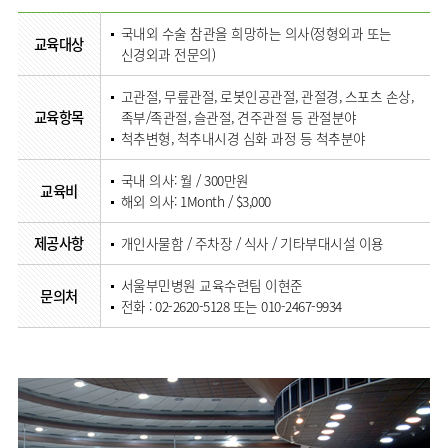
국내외 수술 참관을 희망하는 의사(정형외과 또는
교육대상
신경외과 전문의)
고관절, 무릎관절, 로봇인공관절, 관절경, 스포츠 손상,
교육항목
족부/족관절, 슬관절, 견주관절 등 관절분야
척추변형, 척추내시경 심화 과정 등 척추분야
국내 의사: 월 / 300만원
교육비
해외 의사: 1Month / $3,000
제공사항
개인사물함 / 주차장 / 식사 / 기타부대시설 이용
서울부민병원 교육수련팀 이현준
문의처
전화 : 02-2620-5128 또는 010-2467-9934