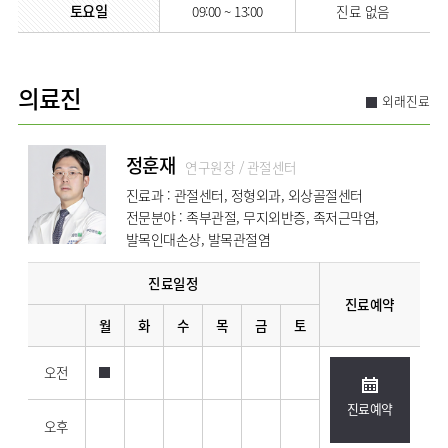
토요일
09:00 ~ 13:00
진료 없음
의료진
외래진료
정훈재
연구원장 / 관절센터
진료과 : 관절센터, 정형외과, 외상골절센터
전문분야 : 족부관절, 무지외반증, 족저근막염,
발목인대손상, 발목관절염
진료일정
진료예약
월
화
수
목
금
토
오전
진료예약
오후