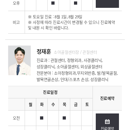
오후
※ 토요일 진료 : 8월 1일, 8월 29일
비고
※ 사정에 따라 진료시간이 변경될 수 있으니 진료예약
및 내원 시 확인 바랍니다.
정재훈
소아골절센터장 / 관절센터
진료과 : 관절센터, 정형외과, 사경클리닉,
성장클리닉, 소아골절센터, 외상골절센터
전문분야 : 소아정형외과,무지외반증, 발/발목골절,
발목연골손상, 인대/스포츠 손상, 성장클리닉
진료일정
진료예약
월
화
수
목
금
토
오전
진료예약