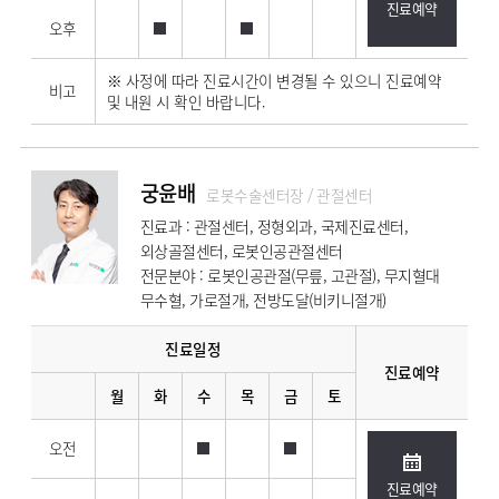
진료예약
오후
※ 사정에 따라 진료시간이 변경될 수 있으니 진료예약
비고
및 내원 시 확인 바랍니다.
궁윤배
로봇수술센터장 / 관절센터
진료과 : 관절센터, 정형외과, 국제진료센터,
외상골절센터, 로봇인공관절센터
전문분야 : 로봇인공관절(무릎, 고관절), 무지혈대
무수혈, 가로절개, 전방도달(비키니절개)
진료일정
진료예약
월
화
수
목
금
토
오전
진료예약