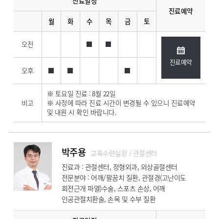
진료일정
진료예약
월
화
수
목
금
토
오전
진료예약
오후
※ 토요일 진료 : 8월 22일
비고
※ 사정에 따라 진료 시간이 변경될 수 있으니 진료예약
및 내원 시 확인 바랍니다.
박주용
교육수련실장 / 관절센터
진료과 : 관절센터, 정형외과, 외상골절센터
전문분야 : 어깨/팔꿈치 질환, 관절경(고난이도
회전근개 파열)수술, 스포츠 손상, 어깨
인공관절치환술, 손목 및 수부 질환