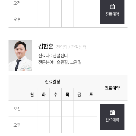
오전
진료예약
오후
김한훈
전임의 / 관절센터
진료과 : 관절센터
전문분야 : 슬관절, 고관절
진료일정
진료예약
월
화
수
목
금
토
오전
진료예약
오후