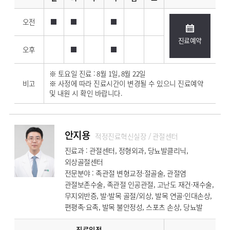
오전
진료예약
오후
※ 토요일 진료 : 8월 1일, 8월 22일
비고
※ 사정에 따라 진료시간이 변경될 수 있으니 진료예약
및 내원 시 확인 바랍니다.
안지용
적정진료혁신실장 / 관절센터
진료과 : 관절센터, 정형외과, 당뇨발클리닉,
외상골절센터
전문분야 : 족관절 변형교정·절골술, 관절염
관절보존수술, 족관절 인공관절, 고난도 재건·재수술,
무지외반증, 발·발목 골절/외상, 발목 연골·인대손상,
편평족·요족, 발목 불안정성, 스포츠 손상, 당뇨발
진료일정