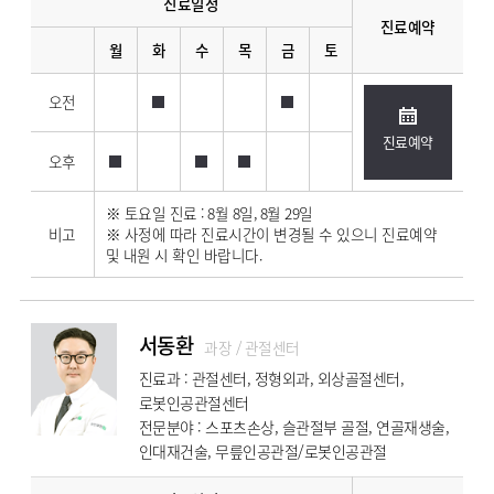
진료일정
진료예약
월
화
수
목
금
토
오전
진료예약
오후
※ 토요일 진료 : 8월 8일, 8월 29일
비고
※ 사정에 따라 진료시간이 변경될 수 있으니 진료예약
및 내원 시 확인 바랍니다.
서동환
과장 / 관절센터
진료과 : 관절센터, 정형외과, 외상골절센터,
로봇인공관절센터
전문분야 : 스포츠손상, 슬관절부 골절, 연골재생술,
인대재건술, 무릎인공관절/로봇인공관절