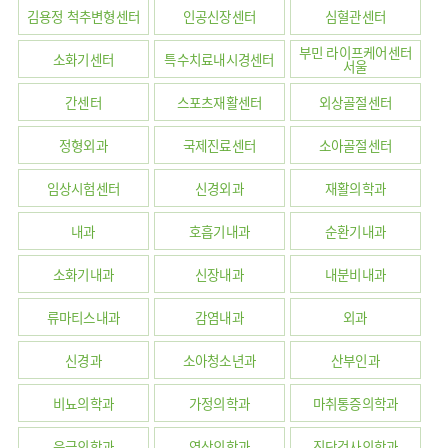
사회공헌
핵심가치
칭찬합시다
김용정 척추변형센터
인공신장센터
심혈관센터
소화기센터
KOR
조직도
주차시설안내
신장내과
입원생활안내
언론보도
HI
고객의소리
ENG
특수치료내시경센터
부민 라이프케어센터
진료협력센터
소화기센터
특수치료내시경센터
오시는길
내분비내과
서울
RUS
건강토크
부민스토리
부민병원
부민
40주년
연구교육
CHI
비대면진료
류마티스내과
라이프케어센터
입찰공고
간센터
스포츠재활센터
외상골절센터
HSS
역사관
FAQ
서울
글로벌
감염내과
얼라이언스
증명서재발급
스포츠재활센터
정형외과
국제진료센터
소아골절센터
외과
연혁
외상골절센터
임상시험센터
신경외과
재활의학과
신경과
조직도
국제진료센터
소아청소년과
오시는길
내과
호흡기내과
순환기내과
임상시험센터
산부인과
의료진
소아골절센터
소화기내과
신장내과
내분비내과
소개
비뇨의학과
외래진료
류마티스내과
감염내과
외과
가정의학과
안내
마취통증의학과
신경과
소아청소년과
산부인과
응급의학과
비뇨의학과
가정의학과
마취통증의학과
영상의학과
진단검사의학과
응급의학과
영상의학과
진단검사의학과