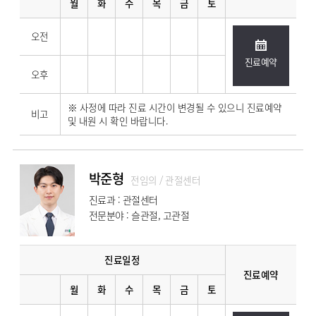
월
화
수
목
금
토
오전
진료예약
오후
※ 사정에 따라 진료 시간이 변경될 수 있으니 진료예약
비고
및 내원 시 확인 바랍니다.
박준형
전임의 / 관절센터
진료과 : 관절센터
전문분야 : 슬관절, 고관절
진료일정
진료예약
월
화
수
목
금
토