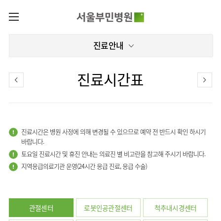
카피라이트로 가기
본문으로 가기
주메뉴로 가기
로그인
진료안내
나의진료정보
회원가입
온라인진료예약
센터
진료시간표
증명서발급내역
센터
진료안내
전체보기
진료과
관절센터
이용안내
진료과 전체보기
의료진
로봇인공관절센터
진료시간은 병원 사정에 의해 변경될 수 있으므로 예약 전 반드시 확인 하시기
층별안내
병원소개
정형외과
클리닉
바랍니다.
척추내시경센터
편의시설
토요일 진료시간 및 휴진 안내는 의료진 별 비고란을 참고해 주시기 바랍니다.
병원장인사말
신경외과
아시아고관절내시경클리닉
진료시간표
미디어센터
김용정
비급여진료비
척추변형센터
지역응급의료기관 운영(24시간 응급 진료, 응급 수술)
비전과
재활의학과
당뇨발 클리닉
외래진료
병원소식
핵심가치
서식
부민그룹소개
심혈관센터
다운로드
호흡기내과
사경 클리닉
지역응급의료기관
언론보도
Why
인공신장센터
이사장소개
Bumin
부민그룹소식
장비안내
순환기내과
성장 클리닉
입원/
관절센터
로봇인공관절센터
척추내시경센터
인재채용
퇴원/
간센터
비전과
연혁
진료상담콜센터
소화기내과
연골재생클리닉
병문안