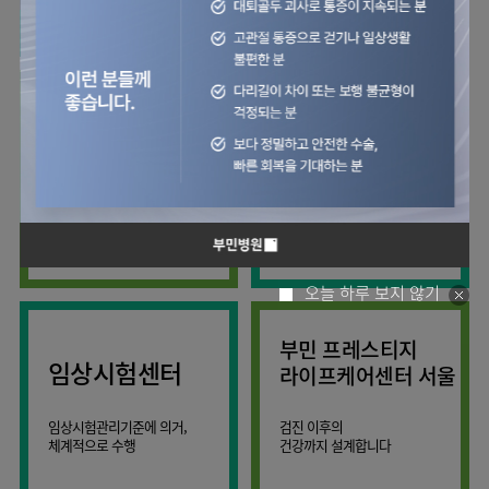
사회공헌
핵심가치
칭찬합시다
소화기센터
KOR
조직도
주차시설안내
신장내과
입원생활안내
언론보도
HI
고객의소리
ENG
특수치료내시경센터
진료협력센터
오시는길
내분비내과
RUS
건강토크
부민스토리
부민병원
부민
40주년
연구교육
CHI
비대면진료
류마티스내과
라이프케어센터
입찰공고
HSS
역사관
김용정
FAQ
서울
글로벌
관절센터
감염내과
얼라이언스
척추변형센터
증명서재발급
스포츠재활센터
외과
연혁
외상골절센터
보건복지부 지정
모든 종류의
신경과
관절전문병원
척추질환 진료
조직도
국제진료센터
소아청소년과
오시는길
임상시험센터
산부인과
의료진
오늘 하루 보지 않기
소아골절센터
소개
비뇨의학과
외래진료
부민 프레스티지
가정의학과
안내
임상시험센터
라이프케어센터 서울
마취통증의학과
응급의학과
임상시험관리기준에 의거,
검진 이후의
체계적으로 수행
건강까지 설계합니다
영상의학과
진단검사의학과