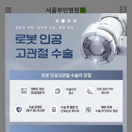
카피라이트로 가기
본문으로 가기
주메뉴로 가기
팝업
닫기
로그인
나의진료정보
회원가입
온라인
온라인진료예약
센터
진료시간표
진료예약
센터
진료안내
전체보기
월요일
09:00~18:00
회원서비스
화 ~ 금
09:00~17:00
온라인 진료 예약
진료과
관절센터
이용안내
토요일
09:00~13:00
진료과 전체보기
의료진
로봇인공관절센터
층별안내
병원소개
정형외과
클리닉
척추내시경센터
편의시설
병원장인사말
신경외과
아시아고관절내시경클리닉
진료시간표
미디어센터
김용정
비급여진료비
의료진
척추변형센터
비전과
재활의학과
당뇨발 클리닉
외래진료
병원소식
핵심가치
소개
외래안내
서식
부민그룹소개
심혈관센터
다운로드
호흡기내과
사경 클리닉
지역응급의료기관
언론보도
Why
인공신장센터
이사장소개
Bumin
부민그룹소식
장비안내
순환기내과
성장 클리닉
입원/
전문성과 경험을 갖춘
외래진료 예약안내
인재채용
퇴원/
의료진의 환자 맞춤형 진료
간센터
비전과
연혁
진료상담콜센터
소화기내과
연골재생클리닉
병문안