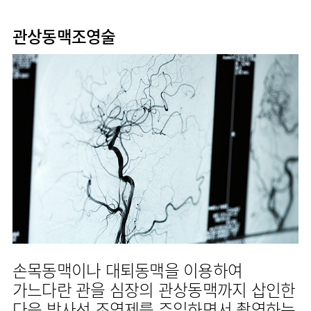
사회공헌
핵심가치
고객의소리
조직도
안내
뇌신경센터
KOR
내분비내과
국제진료센터
언론보도
HI
인재채용
ENG
연구교육
관상동맥조영술
편의시설
인공신장센터
류마티스내과
RUS
건강토크
부민스토리
부민병원
임상시험센터
오시는길
소화기센터
40주년
CHI
신장내과
입찰공고
HSS
역사관
소화기암센터
글로벌
순환기내과
얼라이언스
특수치료내시경센터
호흡기내과
연혁
간담도췌장이식센터
혈액종양내과
조직도
건강증진센터
외과
오시는길
스포츠재활센터
비뇨의학과
의료진
외상골절센터
소개
소아청소년과
지역응급의료기관
외래진료
산부인과
안내
인터벤션센터
정신건강의학과
중환자실
손목동맥이나 대퇴동맥을 이용하여
가정의학과
인지장애
가느다란 관을 심장의 관상동맥까지 삽인한
치과
·
치매센터
다음 방사선 조영제를 주입하면서 촬영하는
마취통증의학과