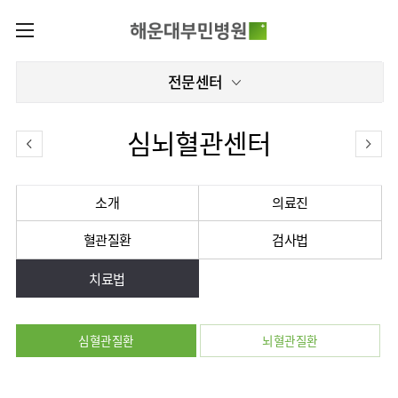
카피라이트로 가기
본문으로 가기
주메뉴로 가기
로그인
전문센터
나의진료정보
회원가입
온라인진료예약
전문센터
심뇌혈관센터
증명서재발급
전문센터
진료안내
전체보기
증명서발급내역
진료시간표
관절센터
소개
의료진
이용안내
진료과
로봇수술센터
혈관질환
검사법
진료상담
병원소개
콜센터
진료과 전체보기
의료진
족부·
족관절클리닉
치료법
병원장인사말
증명서재발급
정형외과
외래진료
미디어센터
소아골절클리닉
비전과
비급여진료비
소아청소년정형외과
입/
병원소식
핵심가치
부민그룹소개
퇴원/
척추내시경센터
장비안내
신경외과
병문안
심혈관질환
뇌혈관질환
언론보도
부민스토리
척추변형센터
이사장소개
부민그룹소식
층별안내
신경과
응급실
칭찬합시다
연혁
심뇌혈관센터
비전과
주차시설
소화기내과
진료협력센터