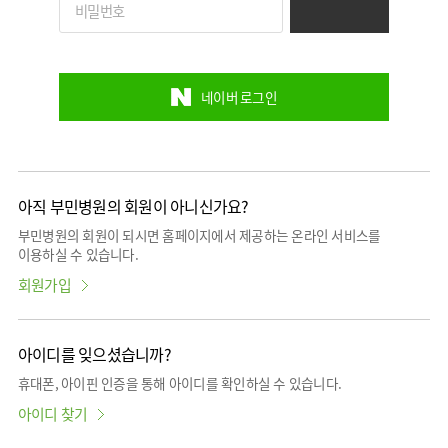
사회공헌
핵심가치
칭찬합시다
KOR
조직도
주차시설안내
언론보도
HI
고객의소리
ENG
연구교육
오시는길
RUS
건강토크
부민스토리
부민병원
40주년
CHI
네이버 로그인
입찰공고
HSS
역사관
글로벌
얼라이언스
연혁
조직도
아직 부민병원의 회원이 아니신가요?
오시는길
부민병원의 회원이 되시면 홈페이지에서 제공하는 온라인 서비스를
이용하실 수 있습니다.
의료진
소개
회원가입
외래진료
안내
아이디를 잊으셨습니까?
휴대폰, 아이핀 인증을 통해 아이디를 확인하실 수 있습니다.
아이디 찾기