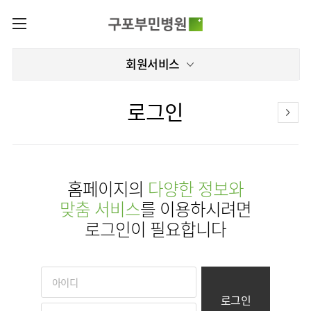
카피라이트로 가기
본문으로 가기
주메뉴로 가기
로그인
회원서비스
나의진료정보
회원가입
증명서재발급
전문센터
로그인
증명서발급내역
전문센터
진료안내
전체보기
진료과
재활운동치료센터
이용안내
진료과 전체보기
의료진
인공신장센터
홈페이지의
다양한 정보와
층별안내
병원소개
재활의학과
진료시간표
맞춤 서비스
를 이용하시려면
편의시설
병원장
신경과
외래진료
미디어센터
로그인이 필요합니다
인사말
증명서재발급
내과
입원/
병원소식
비전과
비급여진료비
부민그룹소개
퇴원/
핵심가치
비뇨의학과
병문안
언론보도
장비안내
이사장소개
부민스토리
부민그룹소식
영상의학과
건강검진
인재채용
진료상담
로그인
비전과
연혁
및 문의