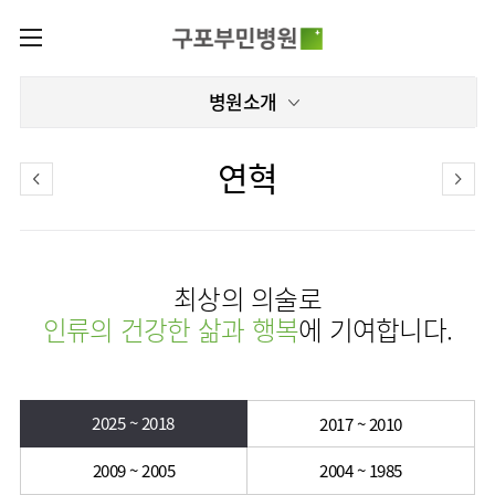
카피라이트로 가기
본문으로 가기
주메뉴로 가기
로그인
병원소개
나의진료정보
회원가입
증명서재발급
전문센터
연혁
증명서발급내역
전문센터
진료안내
전체보기
진료과
재활운동치료센터
이용안내
진료과 전체보기
의료진
인공신장센터
최상의 의술로
층별안내
병원소개
재활의학과
진료시간표
인류의 건강한 삶과 행복
에 기여합니다.
편의시설
병원장
신경과
외래진료
미디어센터
인사말
증명서재발급
내과
입원/
병원소식
비전과
비급여진료비
부민그룹소개
퇴원/
핵심가치
2025 ~ 2018
비뇨의학과
2017 ~ 2010
병문안
언론보도
장비안내
이사장소개
부민스토리
부민그룹소식
영상의학과
건강검진
2009 ~ 2005
2004 ~ 1985
인재채용
진료상담
비전과
연혁
및 문의