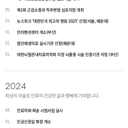
05.
제1회 근감소증과 척추변형 심포지엄 개최
03.
뉴스위크 '대한민국 최고의 병원 2025' 선정(서울, 해운대)
01.
인터벤션센터 개소(부산)
01.
첨단재생의료 실시기관 선정(해운대)
01.
대한뇌혈관내치료의학회 지정 뇌졸중 시술 인증기관 지정 (부산)
2024
최상의 의술로 인류의 건강한 삶과 행복에 기여합니다.
04.
진료의뢰·회송 시범사업 실시
01.
인공신장실 확장 개소