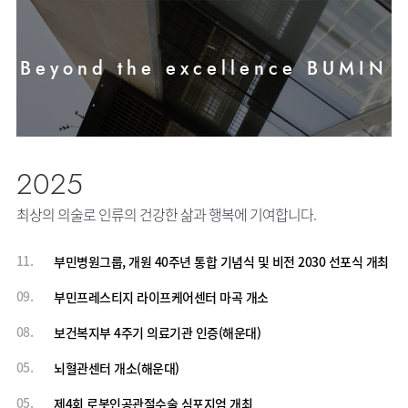
사회공헌
핵심가치
칭찬합시다
KOR
조직도
주차시설안내
언론보도
HI
고객의소리
ENG
연구교육
오시는길
RUS
건강토크
Beyond the excellence BUMIN
부민스토리
부민병원
40주년
CHI
입찰공고
HSS
역사관
글로벌
얼라이언스
연혁
2025
조직도
오시는길
최상의 의술로 인류의 건강한 삶과 행복에 기여합니다.
의료진
소개
11.
부민병원그룹, 개원 40주년 통합 기념식 및 비전 2030 선포식 개최
외래진료
09.
부민프레스티지 라이프케어센터 마곡 개소
안내
08.
보건복지부 4주기 의료기관 인증(해운대)
05.
뇌혈관센터 개소(해운대)
05.
제4회 로봇인공관절수술 심포지엄 개최