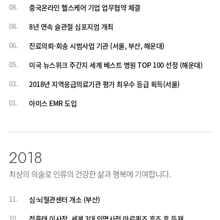
08.
중국온라인 헬스케어 기업 업무협약 체결
08.
8년 연속 슬관절 심포지엄 개최
06.
진료의뢰-회송 시범사업 기관 (서울, 부산, 해운대)
05.
미국 뉴스위크 주간지 세계 베스트 병원 TOP 100 선정 (해운대)
03.
2018년 지역응급의료기관 평가 최우수 등급 획득(서울)
01.
아미스 EMR 도입
2018
최상의 의술로 인류의 건강한 삶과 행복에 기여합니다.
11.
심·뇌혈관센터 개소 (부산)
10.
정흥태 이사장, 세계 3대 인명사전 마르퀴즈 후즈 후 등재