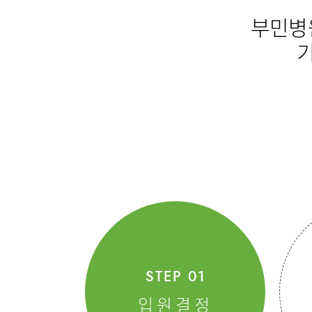
부민병원
재활의학과
영상의학과
의료진
진료시간
외래진료
입원/퇴
건강검진
STEP 01
입원결정