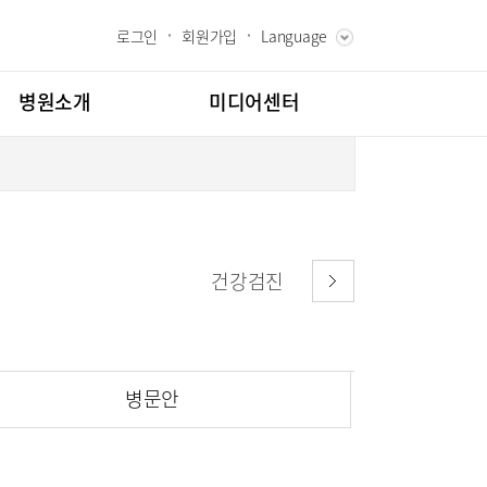
로그인
회원가입
Language
ENGLISH
RUSSIAN
병원소개
미디어센터
CHINESE
장 인사말
병원소식
과 핵심가치
언론보도
스토리
인재채용
건강검진
칭찬합시다
도
고객의소리
교육
부민그룹소개
병문안
부민그룹소식
매거진:BLOG