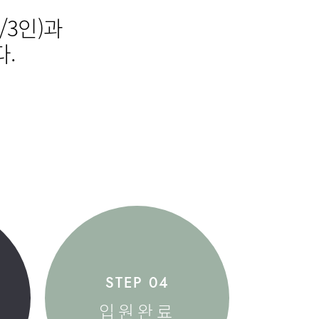
부민병원 40주년 역사관
/3인)과
비뇨의학과
.
STEP 04
입원완료