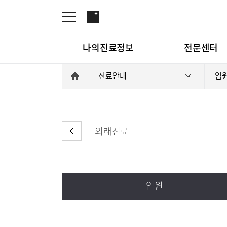
나의진료정보
전문센터
진료안내
입원
재활운동치료센터
인공신장센터
나의진료정보
외래진료
전문센터
재활운동
입원
진료안내
진료과