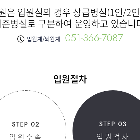
은 입원실의 경우 상급병실(1인/2인
신경과
내과
기준병실로 구분하여 운영하고 있습니다
051-366-7087
입원계/퇴원계
표
입원절차
원/병문안
STEP 03
STEP 02
입원검사
입원수속