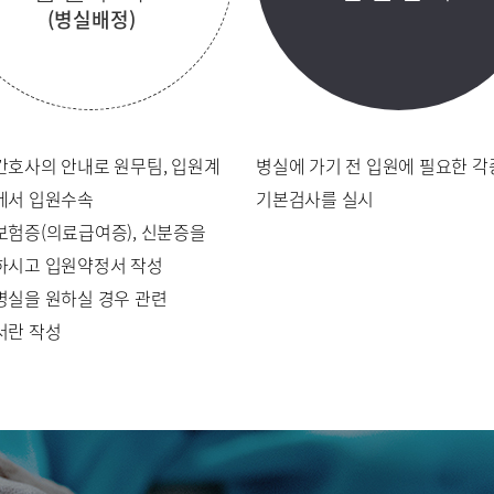
편의시설
증명서재발
(병실배정)
진료상담 및 문의
주차시설안
간호사의 안내로 원무팀, 입원계
병실에 가기 전 입원에 필요한 각
에서 입원수속
기본검사를 실시
인사말
비전과 핵심가치
부민스토리
보험증(의료급여증), 신분증을
하시고 입원약정서 작성
연구교육
병실을 원하실 경우 관련
서란 작성
언론보도
인재채용
리
부민그룹소개
부민그룹소