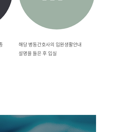
급
비급여진료비
제증명수수료
내
오시는길
종
해당 병동간호사의 입원생활안내
설명을 들은 후 입실
연혁
칭찬합시다
식
매거진:BLOG