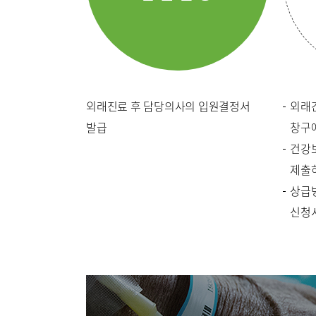
이용안내
층별안내
장비안내
외래진료 후 담당의사의 입원결정서
외래
발급
창구
병원소개
병원장 
건강
제출
조직도
상급
신청
미디어센터
병원소식
고객의소