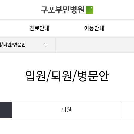
카피라이트로 가기
본문으로 가기
주메뉴로 가기
전체메뉴
진료안내
이용안내
/퇴원/병문안
진료과
층별안내
병원
의료진
편의시설
비전
진료시간표
증명서재발급
부민
입원/퇴원/병문안
외래진료
비급여진료비
연혁
입원/퇴원/병문안
장비안내
조직
치료센터
인공신장센터
건강검진
진료상담 및 문의
연구
퇴원
주차시설안내
오시는길