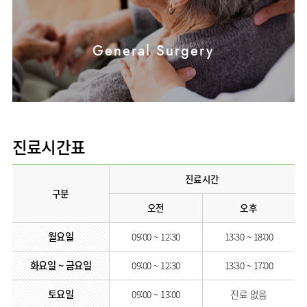
사회공헌
핵심가치
칭찬합시다
KOR
조직도
주차시설안내
언론보도
HI
고객의소리
ENG
연구교육
오시는길
RUS
건강토크
General Surgery
부민스토리
부민병원
40주년
CHI
입찰공고
HSS
역사관
글로벌
얼라이언스
연혁
조직도
진료시간표
오시는길
진료시간
의료진
소개
구분
오전
오후
외래진료
안내
월요일
09:00 ~ 12:30
13:30 ~ 18:00
화요일 ~ 금요일
09:00 ~ 12:30
13:30 ~ 17:00
토요일
09:00 ~ 13:00
진료 없음