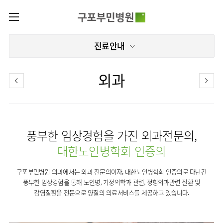
카피라이트로 가기
본문으로 가기
주메뉴로 가기
로그인
진료안내
나의진료정보
회원가입
증명서재발급
전문센터
외과
증명서발급내역
전문센터
진료안내
전체보기
진료과
재활운동치료센터
이용안내
진료과 전체보기
의료진
인공신장센터
풍부한 임상경험을 가진 외과전문의,
층별안내
병원소개
재활의학과
진료시간표
대한노인병학회 인증의
편의시설
병원장
신경과
외래진료
미디어센터
인사말
증명서재발급
구포부민병원 외과에서는 외과 전문의이자, 대한노인병학회 인증의로 다년간
내과
입원/
병원소식
비전과
비급여진료비
부민그룹소개
풍부한 임상경험을 통해 노인병, 가정의학과 관련, 정형외과관련 질환 및
퇴원/
핵심가치
비뇨의학과
병문안
감염질환을 전문으로 양질의 의료서비스를 제공하고 있습니다.
언론보도
장비안내
이사장소개
부민스토리
부민그룹소식
영상의학과
건강검진
인재채용
진료상담
비전과
연혁
및 문의