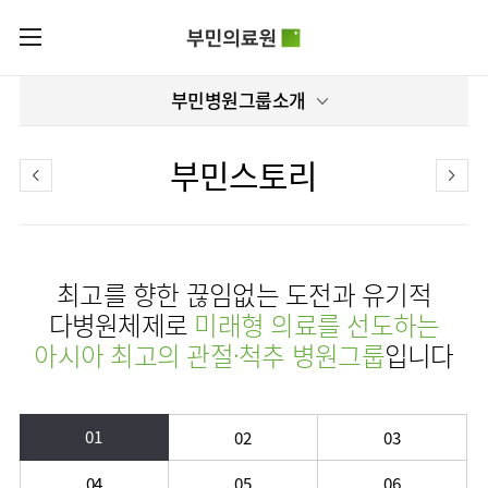
카피라이트로 가기
본문으로 가기
주메뉴로 가기
로그인
부민병원그룹소개
부민병원그룹소개
회원가입
비전과
부민병원그룹소식
핵심가치
부민스토리
사회공헌
병원/
부민스토리
센터
후원안내
이사장소개
서울부민병원
언론보도
HI
KOR
최고를 향한 끊임없는 도전과 유기적
부산부민병원
건강토크
ENG
HSS
글로벌
다병원체제로
미래형 의료를 선도하는
RUS
해운대부민병원
입찰공고
얼라이언스
아시아 최고의 관절·척추 병원그룹
입니다
CHI
구포부민병원
부민병원
연혁
40주년
부민
역사관
조직도
프레스티지
라이프케어센터
01
02
03
오시는길
마곡
의료진
04
05
06