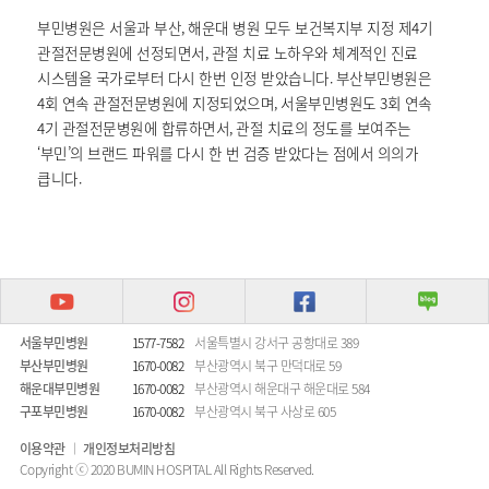
부민병원은 서울과 부산, 해운대 병원 모두 보건복지부 지정 제4기
관절전문병원에 선정되면서, 관절 치료 노하우와 체계적인 진료
시스템을 국가로부터 다시 한번 인정 받았습니다. 부산부민병원은
4회 연속 관절전문병원에 지정되었으며, 서울부민병원도 3회 연속
4기 관절전문병원에 합류하면서, 관절 치료의 정도를 보여주는
‘부민’의 브랜드 파워를 다시 한 번 검증 받았다는 점에서 의의가
큽니다.
서울부민병원
1577-7582
서울특별시 강서구 공항대로 389
부산부민병원
1670-0082
부산광역시 북구 만덕대로 59
해운대부민병원
1670-0082
부산광역시 해운대구 해운대로 584
구포부민병원
1670-0082
부산광역시 북구 사상로 605
이용약관
개인정보처리방침
Copyright ⓒ 2020 BUMIN HOSPITAL All Rights Reserved.