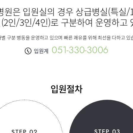
환자안전 정보
원은 입원실의 경우 상급병실(특실/
원내 전화번호
센터
재활운동치료센터
외상골절센
(2인/3인/4인)로 구분하여 운영하고 
오시는길
센터
간담췌센터
대장항문센
별 구분 병동을 운영하고 있으며 빠른 쾌유를 위해 최선을 다하고 있
051-330-3006
트케어병동
입원계
입원절차
신경외과
소화기내과
신장내과
류마티스내과
소아청소년과
부인과
가정의학과
치과
진단검사의학과
응급의학과
STEP 03
STEP 02