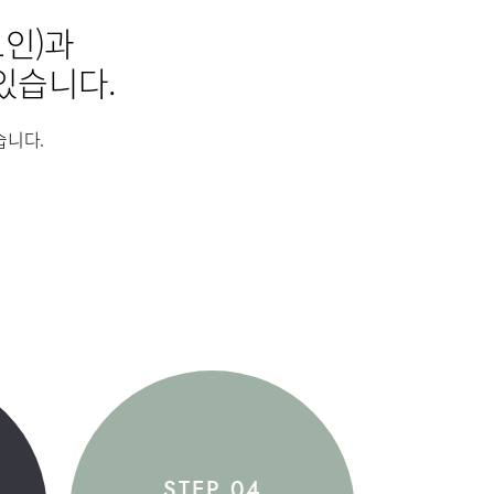
매거진:BLOG
1인)과
부민병원 40주년 역사관
터
지역응급의료기관
있습니다.
터
중환자실
습니다.
순환기내과
외과
정신건강의학과
마취통증의학과
병리과
STEP 04