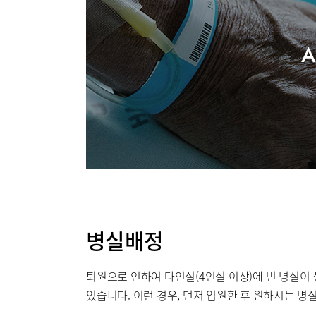
A
원내 전
병원소개
병원장인
조직도
병실배정
미디어센터
병원소식
퇴원으로 인하여 다인실(4인실 이상)에 빈 병실이
있습니다. 이런 경우, 먼저 입원한 후 원하시는 
칭찬합시