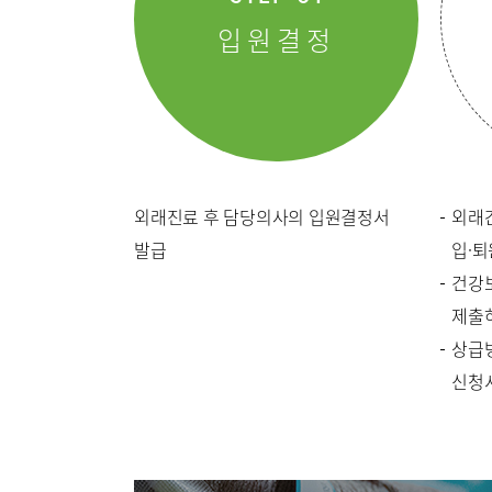
입원결정
의료진
진료시간
외래진료
외래진료 후 담당의사의 입원결정서
외래
입원/퇴
발급
입·
건강
진료협력
제출
상급
신청
이용안내
장비안내
증명서재