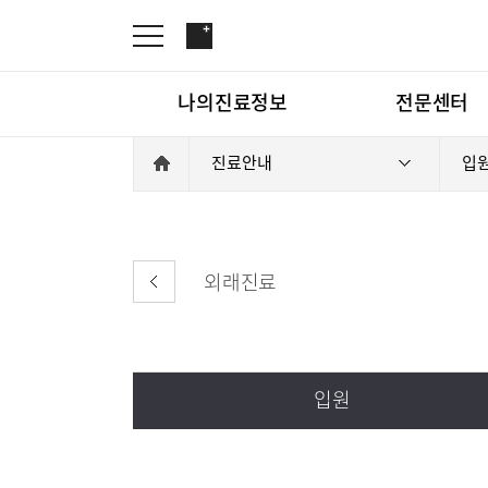
나의진료정보
전문센터
진료안내
입원
온라인진료예약
관절센터
증명서재발급
로봇수술센터
나의진료정보
온라인진
증명서발급내역
족부·족관절클리닉
외래진료
척추센터
척추내시경센터
전문센터
관절센터
심뇌혈관센터
입원
뇌신경센터
척추내시
소화기센터
특수소화