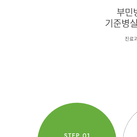
특수소화기클리닉
부민병
소화기암센터
인터벤션
기준병실
인공신장센터
국제진료
건강증진센터
진료과
인터벤션센터
AI 스마
재활운동치료센터
외상골절센터
지역응급의료기관
진료안내
진료과
국제진료센터
정형외과
간담췌센터
호흡기내과
대장항문센터
신경과
비뇨의학과
중환자실
영상의학과
STEP 01
AI 스마트케어병동