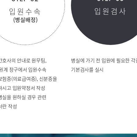
입원검사
입원수속
(병실배정)
표
간호사의 안내로 원무팀,
병실에 가기 전 입원에 필요한 각
원/병문안
퇴원계 창구에서 입원수속
기본검사를 실시
보험증(의료급여증), 신분증을
센터
하시고 입원약정서 작성
병실을 원하실 경우 관련
서란 작성
층별안내
주차시설안
발급
서식다운로드
비급여진료