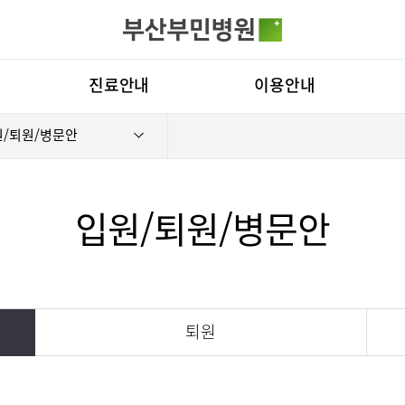
카피라이트로 가기
본문으로 가기
주메뉴로 가기
전체메뉴
진료안내
이용안내
/퇴원/병문안
진료과
장비안내
병원
의료진
층별안내
비전
료예약
증명서재발급
증명서발급
진료시간표
주차시설안내
부민
입원/퇴원/병문안
외래진료
편의시설
연혁
입원/퇴원/병문안
증명서재발급
조직
로봇수술센터
족부·족관절
진료협력센터
서식다운로드
연구
퇴원
비급여진료비
임상
경센터
심뇌혈관센터
뇌신경센터
감염예방 안내
기클리닉
소화기암센터
인공신장센