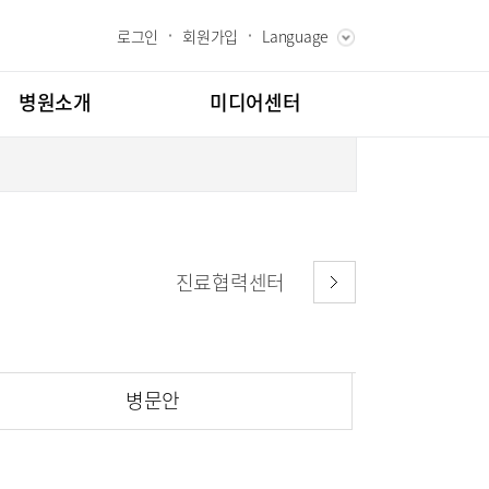
로그인
회원가입
Language
ENGLISH
RUSSIAN
병원소개
미디어센터
CHINESE
장인사말
병원소식
과 핵심가치
언론보도
내역
스토리
인재채용
진료협력센터
온라인 건강상담
도
칭찬합시다
클리닉
척추센터
교육
고객의소리
병문안
시험센터
부민그룹소개
소화기센터
부민그룹소식
터
건강증진센터