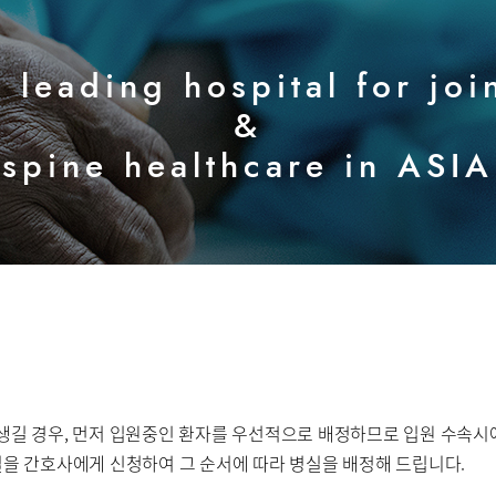
제증명수수료
 leading hospital for joi
화번호
오시는길
&
spine healthcare in ASIA
사말
비전과 핵심가치
부민스토리
연구교육
임상시험센
언론보도
인재채용
 생길 경우, 먼저 입원중인 환자를 우선적으로 배정하므로 입원 수속
병실을 간호사에게 신청하여 그 순서에 따라 병실을 배정해 드립니다.
다
고객의소리
부민그룹소