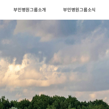
카피라이트로 가기
본문으로 가기
주메뉴로 가기
부민병원그룹소개
부민병원그룹소식
전체메뉴
비전과 핵심가치
사회공헌
부민스토리
후원안내
이사장소개
언론보도
심가치
부민스토리
이사장소개
HI
건강토크
벌 얼라이언스
연혁
조직도
HSS 글로벌 얼라이언스
입찰공고
개
외래진료 안내
연혁
공고
조직도
매거진:BLOG
오시는길
부민병원 40주년 역사관
후원안내
언론보도
의료진 소개
공고
매거진:BLOG
외래진료 안내