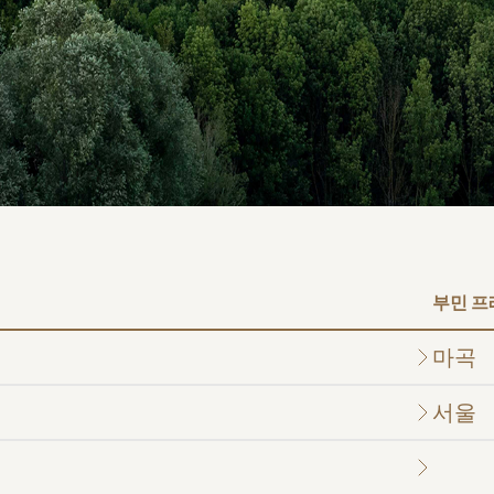
병원
부산부민병원
해운대부민병
스티지
센터 마곡
부민 
마곡
서울