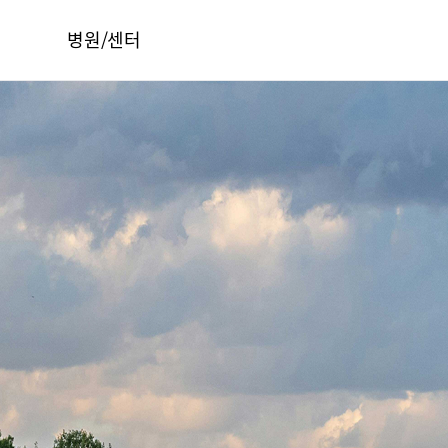
병원/센터
서울부민병원
부산부민병원
해운대부민병원
HI
구포부민병원
오시는길
부민 프레스티지 라이프케어센터 마곡
건강토크
부민병원 40주년 역사관