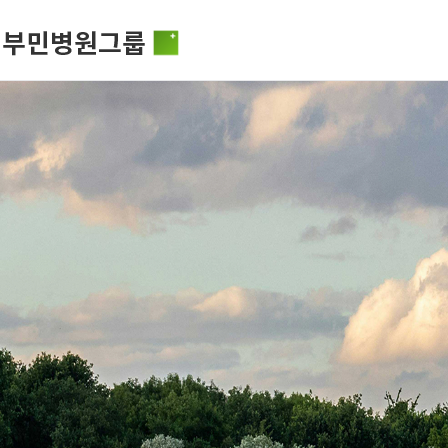
비전과 핵
부민병원그룹소개
HSS 글로
의료진 소
사회공헌
부민병원그룹소식
입찰공고