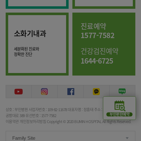
임상약리학과
진료예약
소화기내과
1577-7582
세분화된 진료와
건강검진예약
정확한 진단
1644-6725
상호 : 부민병원
사업자번호 : 109-82-11678
대표자명 : 정흥태
주소 : 서울특별시 강서구
부민편한예약
공항대로 389
유선번호 : 1577-7582
이용약관
개인정보처리방침
Copyright © 2020 BUMIN HOSPITAL All Rights Reserved.
Family Site