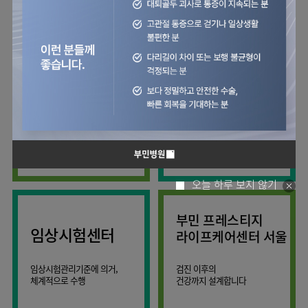
사회공헌
핵심가치
칭찬합시다
소화기센터
KOR
조직도
주차시설안내
신장내과
입원생활안내
언론보도
HI
고객의소리
ENG
특수치료내시경센터
진료협력센터
오시는길
내분비내과
RUS
건강토크
부민스토리
부민병원
부민
40주년
연구교육
CHI
비대면진료
류마티스내과
라이프케어센터
입찰공고
HSS
역사관
김용정
FAQ
서울
글로벌
관절센터
감염내과
얼라이언스
척추변형센터
증명서재발급
스포츠재활센터
외과
연혁
외상골절센터
보건복지부 지정
모든 종류의
신경과
관절전문병원
척추질환 진료
조직도
국제진료센터
소아청소년과
오시는길
임상시험센터
산부인과
의료진
오늘 하루 보지 않기
소아골절센터
소개
비뇨의학과
외래진료
부민 프레스티지
가정의학과
안내
임상시험센터
라이프케어센터 서울
마취통증의학과
응급의학과
임상시험관리기준에 의거,
검진 이후의
체계적으로 수행
건강까지 설계합니다
영상의학과
진단검사의학과