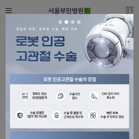
카피라이트로 가기
본문으로 가기
주메뉴로 가기
팝업
닫기
로그인
나의진료정보
회원가입
온라인
온라인진료예약
센터
진료시간표
진료예약
센터
진료안내
전체보기
월요일
09:00~18:00
회원서비스
화 ~ 금
09:00~17:00
온라인 진료 예약
진료과
관절센터
이용안내
토요일
09:00~13:00
진료과 전체보기
의료진
로봇인공관절센터
층별안내
병원소개
정형외과
클리닉
척추내시경센터
편의시설
병원장인사말
신경외과
아시아고관절내시경클리닉
진료시간표
미디어센터
김용정
비급여진료비
의료진
척추변형센터
비전과
재활의학과
당뇨발 클리닉
외래진료
병원소식
핵심가치
소개
외래안내
서식
부민그룹소개
심혈관센터
다운로드
호흡기내과
사경 클리닉
지역응급의료기관
언론보도
Why
인공신장센터
이사장소개
Bumin
부민그룹소식
장비안내
순환기내과
성장 클리닉
입원/
전문성과 경험을 갖춘
외래진료 예약안내
인재채용
퇴원/
의료진의 환자 맞춤형 진료
간센터
비전과
연혁
진료상담콜센터
소화기내과
연골재생클리닉
병문안