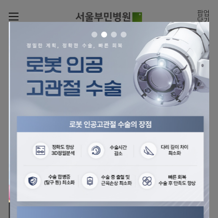
카피라이트로 가기
본문으로 가기
주메뉴로 가기
팝업
닫기
로그인
나의진료정보
회원가입
온라인
온라인진료예약
센터
진료시간표
진료예약
센터
진료안내
전체보기
월요일
09:00~18:00
회원서비스
화 ~ 금
09:00~17:00
온라인 진료 예약
진료과
관절센터
이용안내
토요일
09:00~13:00
진료과 전체보기
의료진
로봇인공관절센터
층별안내
병원소개
정형외과
클리닉
척추내시경센터
편의시설
병원장인사말
신경외과
아시아고관절내시경클리닉
진료시간표
미디어센터
김용정
비급여진료비
의료진
척추변형센터
비전과
재활의학과
당뇨발 클리닉
외래진료
병원소식
핵심가치
소개
외래안내
서식
부민그룹소개
심혈관센터
다운로드
호흡기내과
사경 클리닉
지역응급의료기관
언론보도
Why
인공신장센터
이사장소개
Bumin
부민그룹소식
장비안내
순환기내과
성장 클리닉
입원/
전문성과 경험을 갖춘
외래진료 예약안내
인재채용
퇴원/
의료진의 환자 맞춤형 진료
간센터
비전과
연혁
진료상담콜센터
소화기내과
연골재생클리닉
병문안