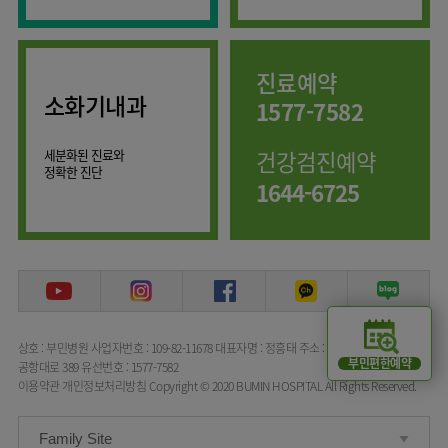
임상약리학과
진료예약
소화기내과
1577-7582
세분화된 진료와
건강검진예약
정확한 진단
1644-6725
상호 : 부민병원
사업자번호 : 109-82-11678
대표자명 : 정흥태
주소 : 서울특별시 강서구
부민편한예약
공항대로 389
유선번호 : 1577-7582
이용약관
개인정보처리방침
Copyright © 2020 BUMIN HOSPITAL All Rights Reserved.
Family Site