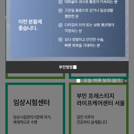
사회공헌
핵심가치
칭찬합시다
소화기센터
KOR
조직도
주차시설안내
신장내과
입원생활안내
언론보도
HI
고객의소리
ENG
특수치료내시경센터
진료협력센터
오시는길
내분비내과
RUS
건강토크
부민스토리
부민병원
부민
40주년
연구교육
CHI
비대면진료
류마티스내과
라이프케어센터
입찰공고
HSS
역사관
김용정
FAQ
서울
글로벌
관절센터
감염내과
얼라이언스
척추변형센터
증명서재발급
스포츠재활센터
외과
연혁
외상골절센터
보건복지부 지정
모든 종류의
신경과
관절전문병원
척추질환 진료
조직도
국제진료센터
소아청소년과
오시는길
임상시험센터
산부인과
의료진
오늘 하루 보지 않기
소아골절센터
소개
비뇨의학과
외래진료
부민 프레스티지
가정의학과
안내
임상시험센터
라이프케어센터 서울
마취통증의학과
응급의학과
임상시험관리기준에 의거,
검진 이후의
체계적으로 수행
건강까지 설계합니다
영상의학과
진단검사의학과