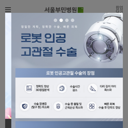
카피라이트로 가기
본문으로 가기
주메뉴로 가기
팝업
닫기
로그인
나의진료정보
회원가입
온라인
온라인진료예약
센터
진료시간표
진료예약
센터
진료안내
전체보기
월요일
09:00~18:00
회원서비스
화 ~ 금
09:00~17:00
온라인 진료 예약
진료과
관절센터
이용안내
토요일
09:00~13:00
진료과 전체보기
의료진
로봇인공관절센터
층별안내
병원소개
정형외과
클리닉
척추내시경센터
편의시설
병원장인사말
신경외과
아시아고관절내시경클리닉
진료시간표
미디어센터
김용정
비급여진료비
의료진
척추변형센터
비전과
재활의학과
당뇨발 클리닉
외래진료
병원소식
핵심가치
소개
외래안내
서식
부민그룹소개
심혈관센터
다운로드
호흡기내과
사경 클리닉
지역응급의료기관
언론보도
Why
인공신장센터
이사장소개
Bumin
부민그룹소식
장비안내
순환기내과
성장 클리닉
입원/
전문성과 경험을 갖춘
외래진료 예약안내
인재채용
퇴원/
의료진의 환자 맞춤형 진료
간센터
비전과
연혁
진료상담콜센터
소화기내과
연골재생클리닉
병문안