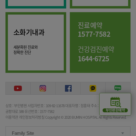
임상약리학과
진료예약
소화기내과
1577-7582
세분화된 진료와
건강검진예약
정확한 진단
1644-6725
상호 : 부민병원
사업자번호 : 109-82-11678
대표자명 : 정흥태
주소 : 서울특별시 강서구
부민편한예약
공항대로 389
유선번호 : 1577-7582
이용약관
개인정보처리방침
Copyright © 2020 BUMIN HOSPITAL All Rights Reserved.
Family Site