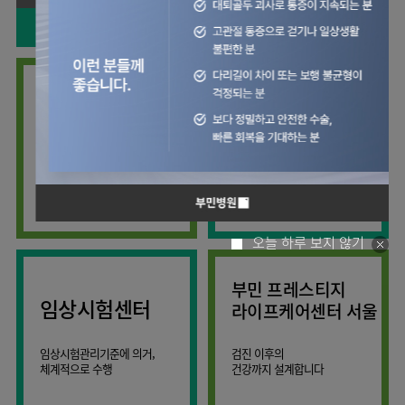
사회공헌
핵심가치
칭찬합시다
소화기센터
KOR
조직도
주차시설안내
신장내과
입원생활안내
언론보도
HI
고객의소리
ENG
특수치료내시경센터
진료협력센터
오시는길
내분비내과
RUS
건강토크
부민스토리
부민병원
부민
40주년
연구교육
CHI
비대면진료
류마티스내과
라이프케어센터
입찰공고
HSS
역사관
김용정
FAQ
서울
글로벌
관절센터
감염내과
얼라이언스
척추변형센터
증명서재발급
스포츠재활센터
외과
연혁
외상골절센터
보건복지부 지정
모든 종류의
신경과
관절전문병원
척추질환 진료
조직도
국제진료센터
소아청소년과
오시는길
임상시험센터
산부인과
의료진
오늘 하루 보지 않기
소아골절센터
소개
비뇨의학과
외래진료
부민 프레스티지
가정의학과
안내
임상시험센터
라이프케어센터 서울
마취통증의학과
응급의학과
임상시험관리기준에 의거,
검진 이후의
체계적으로 수행
건강까지 설계합니다
영상의학과
진단검사의학과