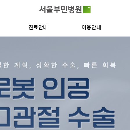
카피라이트로 가기
본문으로 가기
주메뉴로 가기
전체메뉴
진료안내
이용안내
진료과
층별안내
병원
의료진
편의시설
비전
료예약
증명서재발급
증명서발급
클리닉
증명서재발급
Why
진료시간표
서식다운로드
연혁
외래진료
비급여진료비
조직
로봇인공관절센터
척추내시경
지역응급의료기관
장비안내
연구
입원/퇴원/병문안
진료상담콜센터
질환
터
입원생활안내
주차시설안내
진료