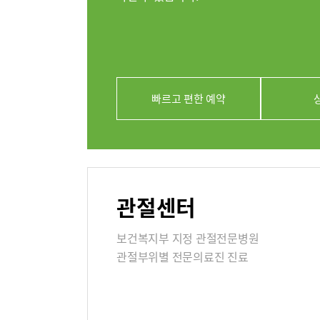
의료진
클리닉
아시아고관
빠르고 편한 예약
연골재생클
진료시간
외래진료
관절센터
지역응급
보건복지부 지정 관절전문병원
관절부위별 전문의료진 진료
입원/퇴
입원생활