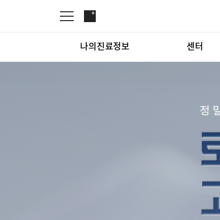
나의진료정보
센터
온라인진료예약
관절센터
증명서재발급
로봇인공관절센터
나의진료정보
온라인진
증명서발급내역
척추내시경센터
김용정 척추변형센터
심혈관센터
센터
관절센터
인공신장센터
간센터
심혈관센
소화기센터