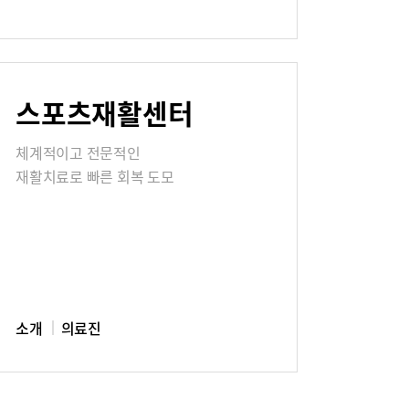
칭찬합시다
스포츠재활센터
식
매거진:BLOG
체계적이고 전문적인
재활치료로 빠른 회복 도모
소개
의료진