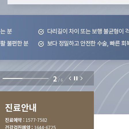
부민병원 40주년 역사관
특수치료내시경센터
터
국제진료센터
2
호흡기내과
/
6
내분비내과
신경과
진료안내
마취통증의학과
임상약리학과
진료예약 :
1577-7582
건강검진예약 :
1644-6725