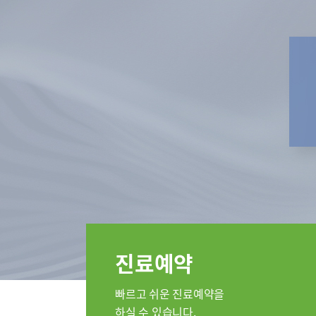
특수치료내시경센터
인공신장
부민 라이프케어센터
부민 라
스포츠재활센터
외상골절센터
임상시험
국제진료센터
임상시험센터
소아골절센터
진료안내
진료과
정형외과
순환기내과
류마티스내
진료예약
소아청소년
응급의학과
빠르고 쉬운 진료예약을
병리과
하실 수 있습니다.