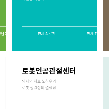
절내시경클리닉
당뇨발 클리닉
사경 클리닉
상담예약
전체 의료진
전체 진료과
리닉
표
로봇인공관절센터
의료기관
의사의 치료 노하우와
로봇 정밀성의 결합합
원/병문안
안내