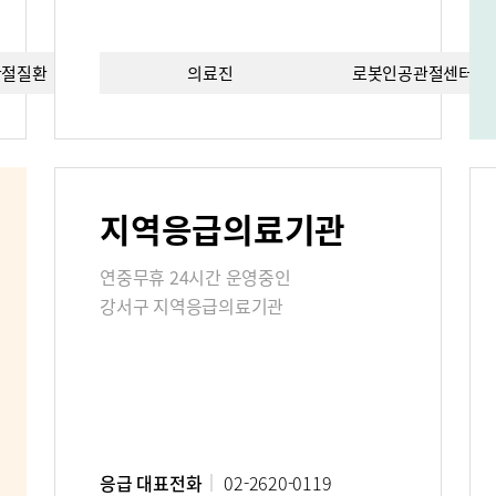
관절질환
의료진
치료법
로봇인공관절센터이
편의시설
증명서재발
료비
지역응급의료기관
진료상담콜센터
주차시설안
연중무휴 24시간 운영중인
 FAQ
강서구 지역응급의료기관
사말
비전과 핵심가치
Why Bumin
응급 대표전화
02-2620-0119
연구교육
질환백과