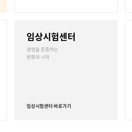
언론보도
인재채용
임상시험센터
리
부민그룹소개
부민그룹소
생명을 존중하는
변화의 시작
40주년 역사관
임상시험센터 바로가기