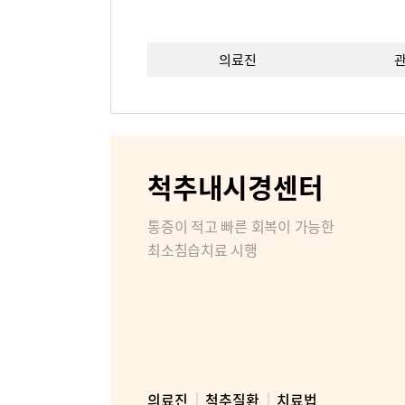
의료진
이용안내
층별안내
비급여진
척추내시경센터
장비안내
통증이 적고 빠른 회복이 가능한
최소침습치료 시행
비대면진료
병원소개
병원장인
조직도
의료진
척추질환
치료법