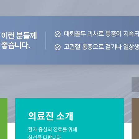
오시는길
센터
간센터
소화기센터
 서울
비대면진료 FAQ
이프케어센터 서울
스포츠재활센터
외상골절센
센터
소아골절센터
신경외과
재활의학과
소화기내과
신장내과
과
감염내과
외과
의료진 소개
과
산부인과
가정의학과
영상의학과
진단검사의학과
환자 중심의 진료를 위해
최선을 다합니다.