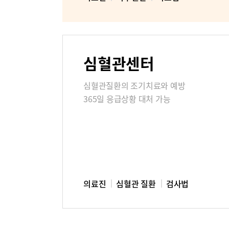
미디어센터
병원소식
심혈관센터
고객의소
심혈관질환의 조기치료와 예방
365일 응급상황 대처 가능
부민병원 
의료진
심혈관 질환
검사법