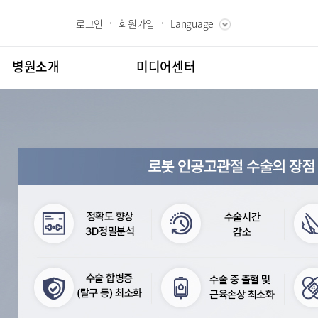
로그인
회원가입
Language
ENGLISH
RUSSIAN
병원소개
미디어센터
CHINESE
장인사말
병원소식
과 핵심가치
언론보도
내역
 Bumin
인재채용
칭찬합시다
도
고객의소리
센터
김용정 척추변형센터
교육
부민그룹소개
백과
부민그룹소식
협력센터
매거진:BLOG