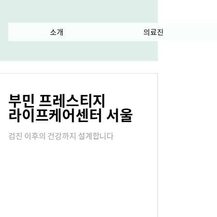
란?
소개
수술 과정
의료진
급
서식다운로드
부민 프레스티지
내
오시는길
라이프케어센터 서울
검진 이후의 건강까지 설계합니다
연혁
진료협력센터