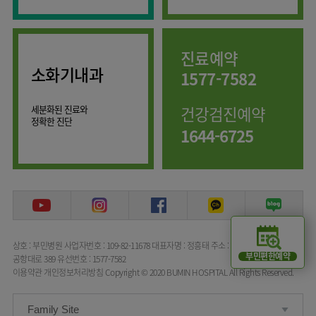
임상약리학과
진료예약
소화기내과
1577-7582
세분화된 진료와
건강검진예약
정확한 진단
1644-6725
상호 : 부민병원
사업자번호 : 109-82-11678
대표자명 : 정흥태
주소 : 서울특별시 강서구
부민편한예약
공항대로 389
유선번호 : 1577-7582
이용약관
개인정보처리방침
Copyright © 2020 BUMIN HOSPITAL All Rights Reserved.
Family Site