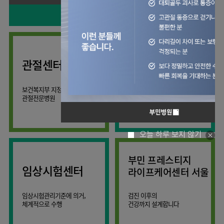
사회공헌
핵심가치
칭찬합시다
소화기센터
KOR
조직도
주차시설안내
신장내과
입원생활안내
언론보도
HI
고객의소리
ENG
특수치료내시경센터
진료협력센터
오시는길
내분비내과
RUS
건강토크
부민스토리
부민병원
부민
40주년
연구교육
CHI
비대면진료
류마티스내과
라이프케어센터
입찰공고
HSS
역사관
김용정
FAQ
서울
글로벌
관절센터
감염내과
얼라이언스
척추변형센터
증명서재발급
스포츠재활센터
외과
연혁
외상골절센터
보건복지부 지정
모든 종류의
신경과
관절전문병원
척추질환 진료
조직도
국제진료센터
소아청소년과
오시는길
임상시험센터
산부인과
의료진
오늘 하루 보지 않기
소아골절센터
소개
비뇨의학과
외래진료
부민 프레스티지
가정의학과
안내
임상시험센터
라이프케어센터 서울
마취통증의학과
응급의학과
임상시험관리기준에 의거,
검진 이후의
체계적으로 수행
건강까지 설계합니다
영상의학과
진단검사의학과