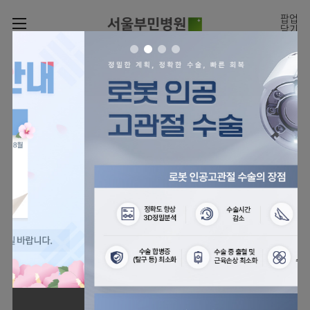
카피라이트로 가기
본문으로 가기
주메뉴로 가기
팝업
닫기
로그인
나의진료정보
회원가입
온라인
온라인진료예약
센터
진료시간표
진료예약
센터
진료안내
전체보기
월요일
09:00~18:00
회원서비스
화 ~ 금
09:00~17:00
온라인 진료 예약
진료과
관절센터
이용안내
토요일
09:00~13:00
진료과 전체보기
의료진
로봇인공관절센터
층별안내
병원소개
정형외과
클리닉
척추내시경센터
편의시설
병원장인사말
신경외과
아시아고관절내시경클리닉
진료시간표
미디어센터
김용정
비급여진료비
의료진
척추변형센터
비전과
재활의학과
당뇨발 클리닉
외래진료
병원소식
핵심가치
소개
외래안내
서식
부민그룹소개
심혈관센터
다운로드
호흡기내과
사경 클리닉
지역응급의료기관
언론보도
Why
인공신장센터
이사장소개
Bumin
부민그룹소식
장비안내
순환기내과
성장 클리닉
입원/
전문성과 경험을 갖춘
외래진료 예약안내
인재채용
퇴원/
의료진의 환자 맞춤형 진료
간센터
비전과
연혁
진료상담콜센터
소화기내과
연골재생클리닉
병문안