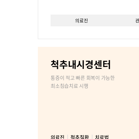
의료진
이용안내
층별안내
비급여진
척추내시경센터
장비안내
통증이 적고 빠른 회복이 가능한
최소침습치료 시행
비대면진료
병원소개
병원장인
조직도
의료진
척추질환
치료법