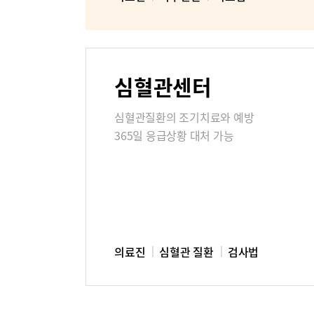
미디어센터
병원소식
심혈관센터
고객의소
심혈관질환의 조기치료와 예방
365일 응급상황 대처 가능
부민병원 
의료진
심혈관 질환
검사법