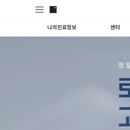
나의진료정보
센터
온라인진료예약
관절센터
증명서재발급
로봇인공관절센터
나의진료정보
온라인진
증명서발급내역
척추내시경센터
김용정 척추변형센터
심혈관센터
센터
관절센터
인공신장센터
간센터
심혈관센
소화기센터