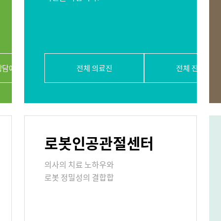
절내시경클리닉
당뇨발 클리닉
사경 클리닉
상담예약
전체 의료진
전체 진료과
리닉
표
로봇인공관절센터
의료기관
의사의 치료 노하우와
로봇 정밀성의 결합합
원/병문안
안내