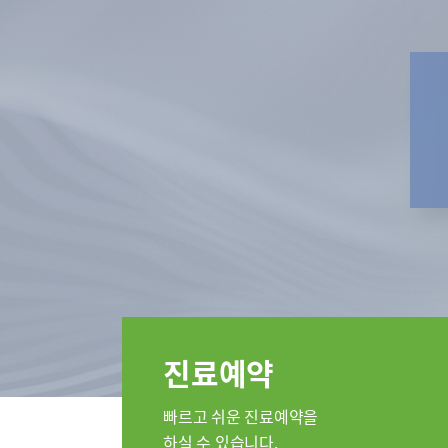
특수치료내시경센터
인공신장
부민 라이프케어센터
부민 라
스포츠재활센터
외상골절센터
임상시험
국제진료센터
임상시험센터
소아골절센터
진료안내
진료과
정형외과
순환기내과
류마티스내
진료예약
소아청소년
응급의학과
빠르고 쉬운 진료예약을
병리과
하실 수 있습니다.