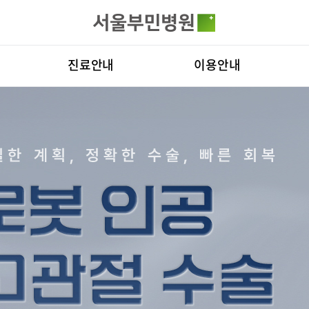
카피라이트로 가기
본문으로 가기
주메뉴로 가기
전체메뉴
진료안내
이용안내
진료과
층별안내
병원
의료진
편의시설
비전
료예약
증명서재발급
증명서발급
클리닉
증명서재발급
Why
진료시간표
서식다운로드
연혁
외래진료
비급여진료비
조직
로봇인공관절센터
척추내시경
지역응급의료기관
장비안내
연구
입원/퇴원/병문안
진료상담콜센터
질환
터
입원생활안내
주차시설안내
진료