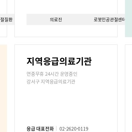
관절질환
의료진
치료법
로봇인공관절센터이
편의시설
증명서재발
료비
지역응급의료기관
진료상담콜센터
주차시설안
연중무휴 24시간 운영중인
 FAQ
강서구 지역응급의료기관
사말
비전과 핵심가치
Why Bumin
응급 대표전화
02-2620-0119
연구교육
질환백과