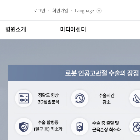
로그인
회원가입
Language
ENGLISH
RUSSIAN
병원소개
미디어센터
CHINESE
장인사말
병원소식
과 핵심가치
언론보도
내역
 Bumin
인재채용
칭찬합시다
도
고객의소리
센터
김용정 척추변형센터
교육
부민그룹소개
백과
부민그룹소식
협력센터
매거진:BLOG