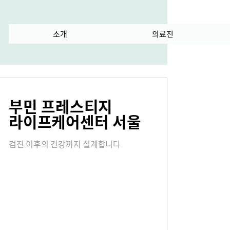
란?
소개
수술 과정
의료진
급
서식다운로드
부민 프레스티지
내
오시는길
라이프케어센터 서울
검진 이후의 건강까지 설계합니다
연혁
진료협력센터