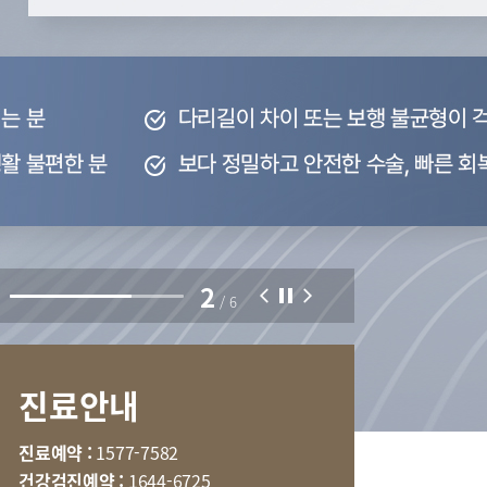
부민병원 40주년 역사관
특수치료내시경센터
터
국제진료센터
2
호흡기내과
/
6
내분비내과
신경과
진료안내
마취통증의학과
임상약리학과
진료예약 :
1577-7582
건강검진예약 :
1644-6725