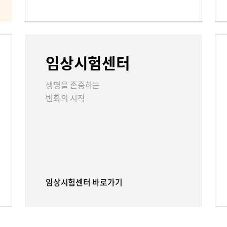
언론보도
인재채용
임상시험센터
리
부민그룹소개
부민그룹소
생명을 존중하는
변화의 시작
40주년 역사관
임상시험센터 바로가기