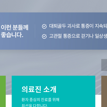
오시는길
센터
간센터
소화기센터
 서울
비대면진료 FAQ
이프케어센터 서울
스포츠재활센터
외상골절센
센터
소아골절센터
신경외과
재활의학과
소화기내과
신장내과
과
감염내과
외과
의료진 소개
과
산부인과
가정의학과
영상의학과
진단검사의학과
환자 중심의 진료를 위해
최선을 다합니다.