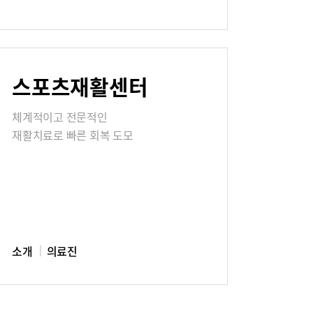
칭찬합시다
스포츠재활센터
식
매거진:BLOG
체계적이고 전문적인
재활치료로 빠른 회복 도모
소개
의료진