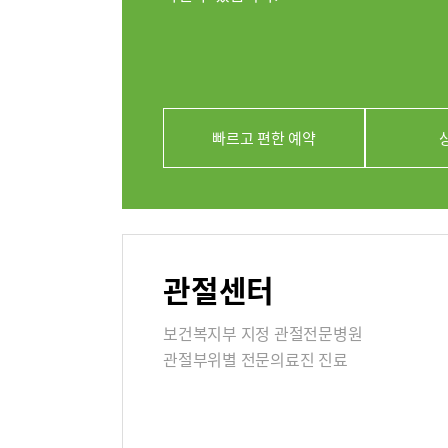
의료진
클리닉
아시아고관
빠르고 편한 예약
연골재생클
진료시간
외래진료
관절센터
지역응급
보건복지부 지정 관절전문병원
관절부위별 전문의료진 진료
입원/퇴
입원생활