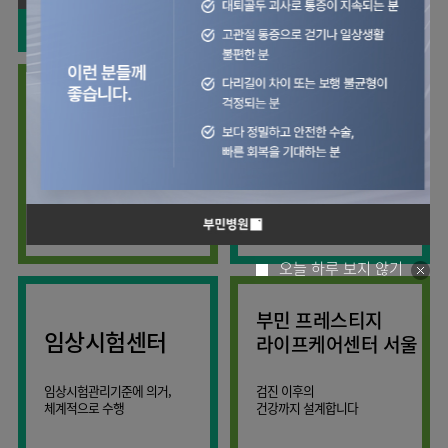
사회공헌
핵심가치
칭찬합시다
소화기센터
KOR
조직도
주차시설안내
신장내과
입원생활안내
언론보도
HI
고객의소리
ENG
특수치료내시경센터
진료협력센터
오시는길
내분비내과
RUS
건강토크
부민스토리
부민병원
부민
40주년
연구교육
CHI
비대면진료
류마티스내과
라이프케어센터
입찰공고
HSS
역사관
김용정
FAQ
서울
글로벌
관절센터
감염내과
얼라이언스
척추변형센터
증명서재발급
스포츠재활센터
외과
연혁
외상골절센터
보건복지부 지정
모든 종류의
신경과
관절전문병원
척추질환 진료
조직도
국제진료센터
소아청소년과
오시는길
임상시험센터
산부인과
의료진
오늘 하루 보지 않기
소아골절센터
소개
비뇨의학과
외래진료
부민 프레스티지
가정의학과
안내
임상시험센터
라이프케어센터 서울
마취통증의학과
응급의학과
임상시험관리기준에 의거,
검진 이후의
체계적으로 수행
건강까지 설계합니다
영상의학과
진단검사의학과