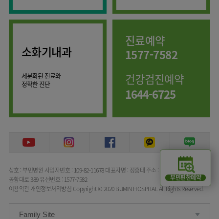
임상약리학과
진료예약
소화기내과
1577-7582
세분화된 진료와
건강검진예약
정확한 진단
1644-6725
상호 : 부민병원
사업자번호 : 109-82-11678
대표자명 : 정흥태
주소 : 서울특별시 강서구
부민편한예약
공항대로 389
유선번호 : 1577-7582
이용약관
개인정보처리방침
Copyright © 2020 BUMIN HOSPITAL All Rights Reserved.
Family Site