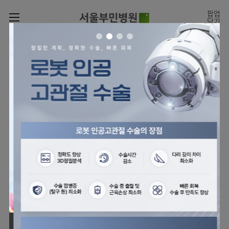
카피라이트로 가기
본문으로 가기
주메뉴로 가기
팝업
닫기
로그인
나의진료정보
회원가입
온라인
온라인진료예약
센터
진료시간표
진료예약
센터
진료안내
전체보기
월요일
09:00~18:00
회원서비스
화 ~ 금
09:00~17:00
온라인 진료 예약
진료과
관절센터
이용안내
토요일
09:00~13:00
진료과 전체보기
의료진
로봇인공관절센터
층별안내
병원소개
정형외과
클리닉
척추내시경센터
편의시설
병원장인사말
신경외과
아시아고관절내시경클리닉
진료시간표
미디어센터
김용정
비급여진료비
의료진
척추변형센터
비전과
재활의학과
당뇨발 클리닉
외래진료
병원소식
핵심가치
소개
외래안내
서식
부민그룹소개
심혈관센터
다운로드
호흡기내과
사경 클리닉
지역응급의료기관
언론보도
Why
인공신장센터
이사장소개
Bumin
부민그룹소식
장비안내
순환기내과
성장 클리닉
입원/
전문성과 경험을 갖춘
외래진료 예약안내
인재채용
퇴원/
의료진의 환자 맞춤형 진료
간센터
비전과
연혁
진료상담콜센터
소화기내과
연골재생클리닉
병문안