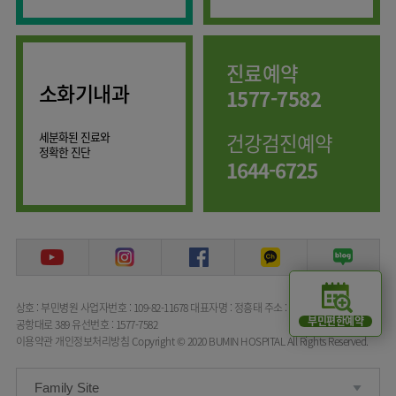
임상약리학과
진료예약
소화기내과
1577-7582
세분화된 진료와
건강검진예약
정확한 진단
1644-6725
상호 : 부민병원
사업자번호 : 109-82-11678
대표자명 : 정흥태
주소 : 서울특별시 강서구
부민편한예약
공항대로 389
유선번호 : 1577-7582
이용약관
개인정보처리방침
Copyright © 2020 BUMIN HOSPITAL All Rights Reserved.
Family Site