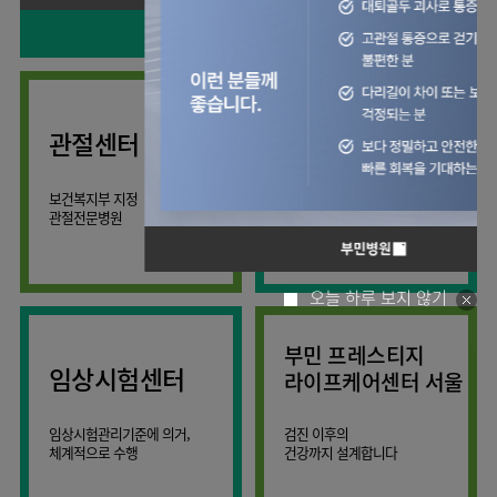
사회공헌
핵심가치
칭찬합시다
소화기센터
KOR
조직도
주차시설안내
신장내과
입원생활안내
언론보도
HI
고객의소리
ENG
특수치료내시경센터
진료협력센터
오시는길
내분비내과
RUS
건강토크
부민스토리
부민병원
부민
40주년
연구교육
CHI
비대면진료
류마티스내과
라이프케어센터
입찰공고
HSS
역사관
김용정
FAQ
서울
글로벌
관절센터
감염내과
얼라이언스
척추변형센터
증명서재발급
스포츠재활센터
외과
연혁
외상골절센터
보건복지부 지정
모든 종류의
신경과
관절전문병원
척추질환 진료
조직도
국제진료센터
소아청소년과
오시는길
임상시험센터
산부인과
의료진
오늘 하루 보지 않기
소아골절센터
소개
비뇨의학과
외래진료
부민 프레스티지
가정의학과
안내
임상시험센터
라이프케어센터 서울
마취통증의학과
응급의학과
임상시험관리기준에 의거,
검진 이후의
체계적으로 수행
건강까지 설계합니다
영상의학과
진단검사의학과