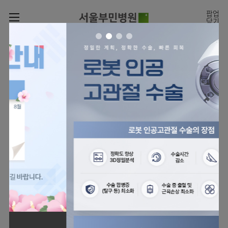
카피라이트로 가기
본문으로 가기
주메뉴로 가기
팝업
닫기
로그인
나의진료정보
회원가입
온라인
온라인진료예약
센터
진료시간표
진료예약
센터
진료안내
전체보기
월요일
09:00~18:00
회원서비스
화 ~ 금
09:00~17:00
온라인 진료 예약
진료과
관절센터
이용안내
토요일
09:00~13:00
진료과 전체보기
의료진
로봇인공관절센터
층별안내
병원소개
정형외과
클리닉
척추내시경센터
편의시설
병원장인사말
신경외과
아시아고관절내시경클리닉
진료시간표
미디어센터
김용정
비급여진료비
의료진
척추변형센터
비전과
재활의학과
당뇨발 클리닉
외래진료
병원소식
핵심가치
소개
외래안내
서식
부민그룹소개
심혈관센터
다운로드
호흡기내과
사경 클리닉
지역응급의료기관
언론보도
Why
인공신장센터
이사장소개
Bumin
부민그룹소식
장비안내
순환기내과
성장 클리닉
입원/
전문성과 경험을 갖춘
외래진료 예약안내
인재채용
퇴원/
의료진의 환자 맞춤형 진료
간센터
비전과
연혁
진료상담콜센터
소화기내과
연골재생클리닉
병문안