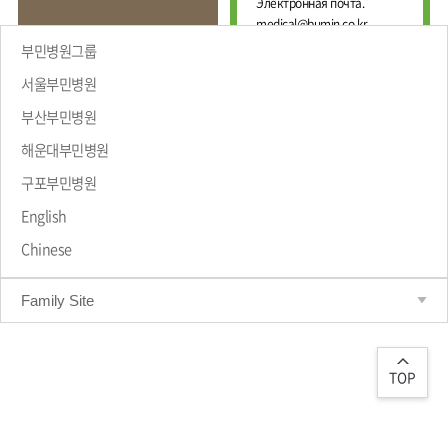
Е
Электронная почта.
И
Ж
medical@bumin.co.kr
Н
Д
А
부민병원그룹
У
Л
Н
Ь
서울부민병원
А
Н
부산부민병원
Р
Ы
Й
О
해운대부민병원
Ц
ПРИВЕТСТВИЕ
Д
Е
Н
구포부민병원
Н
Ы
Т
Й
English
Р
М
Chinese
Е
А
Д
Р
Т
И
Family Site
Р
Ц
О
И
Л
Н
О
С
Г
TOP
К
И
И
Ч
Й
Е
С
Ц