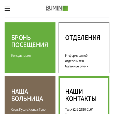
카피라이트로 가기
본문으로 가기
주메뉴로 가기
М
е
д
БРОНЬ
ОТДЕЛЕНИЯ
и
ц
ПОСЕЩЕНИЯ
и
н
Консультация
Информация об
с
к
отделениях в
и
больнице Бумин
е
у
с
л
НАША
НАШИ
у
г
БОЛЬНИЦА
КОНТАКТЫ
и
С
М
Сеул, Пусан, Хэундэ, Гупо
Тел.+82-2-2620-0164
П