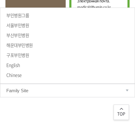
Е
Электронная почта.
И
Ж
medical@bumin.co.kr
Н
Д
А
부민병원그룹
У
Л
Н
Ь
서울부민병원
А
Н
부산부민병원
Р
Ы
Й
О
해운대부민병원
Ц
ПРИВЕТСТВИЕ
Д
Е
Н
구포부민병원
Н
Ы
Т
Й
English
Р
М
Chinese
Е
А
Д
Р
Т
И
Family Site
Р
Ц
О
И
Л
Н
О
С
Г
TOP
К
И
И
Ч
Й
Е
С
Ц