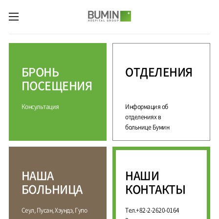
카피라이트로 가기
본문으로 가기
주메뉴로 가기
М
е
д
БРОНЬ
ОТДЕЛЕНИЯ
и
ц
ПОСЕЩЕНИЯ
и
н
Консультация
Информация об
с
к
отделениях в
и
больнице Бумин
е
у
с
л
НАША
НАШИ
у
г
БОЛЬНИЦА
КОНТАКТЫ
и
С
М
Сеул, Пусан, Хэундэ, Гупо
Тел.+82-2-2620-0164
П