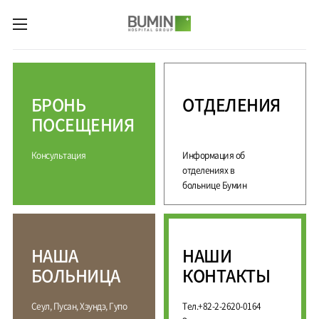
카피라이트로 가기
본문으로 가기
주메뉴로 가기
М
е
д
БРОНЬ
ОТДЕЛЕНИЯ
и
ц
ПОСЕЩЕНИЯ
и
н
Консультация
Информация об
с
к
отделениях в
и
больнице Бумин
е
у
с
л
НАША
НАШИ
у
г
БОЛЬНИЦА
КОНТАКТЫ
и
С
М
Сеул, Пусан, Хэундэ, Гупо
Тел.+82-2-2620-0164
П