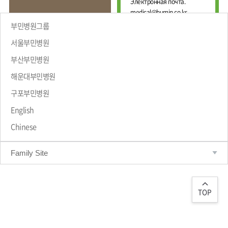
Е
Электронная почта.
И
Ж
medical@bumin.co.kr
Н
Д
А
부민병원그룹
У
Л
Н
Ь
서울부민병원
А
Н
부산부민병원
Р
Ы
Й
О
해운대부민병원
Ц
ПРИВЕТСТВИЕ
Д
Е
Н
구포부민병원
Н
Ы
Т
Й
English
Р
М
Chinese
Е
А
Д
Р
Т
И
Family Site
Р
Ц
О
И
Л
Н
О
С
Г
TOP
К
И
И
Ч
Й
Е
С
Ц