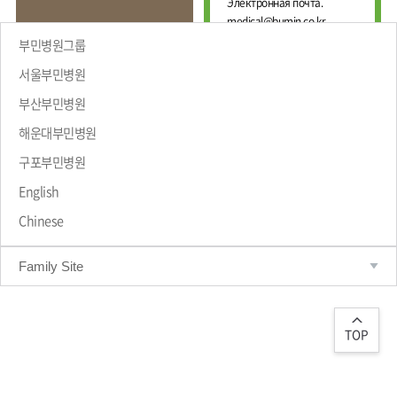
Е
Электронная почта.
И
Ж
medical@bumin.co.kr
Н
Д
А
부민병원그룹
У
Л
Н
Ь
서울부민병원
А
Н
부산부민병원
Р
Ы
Й
О
해운대부민병원
Ц
ПРИВЕТСТВИЕ
Д
Е
Н
구포부민병원
Н
Ы
Т
Й
English
Р
М
Chinese
Е
А
Д
Р
Т
И
Family Site
Р
Ц
О
И
Л
Н
О
С
Г
TOP
К
И
И
Ч
Й
Е
С
Ц