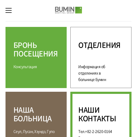
카피라이트로 가기
본문으로 가기
주메뉴로 가기
М
е
д
БРОНЬ
ОТДЕЛЕНИЯ
и
ц
ПОСЕЩЕНИЯ
и
н
Консультация
Информация об
с
к
отделениях в
и
больнице Бумин
е
у
с
л
НАША
НАШИ
у
г
БОЛЬНИЦА
КОНТАКТЫ
и
С
М
Сеул, Пусан, Хэундэ, Гупо
Тел.+82-2-2620-0164
П