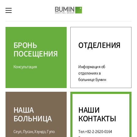
카피라이트로 가기
본문으로 가기
주메뉴로 가기
М
е
д
БРОНЬ
ОТДЕЛЕНИЯ
и
ц
ПОСЕЩЕНИЯ
и
н
Консультация
Информация об
с
к
отделениях в
и
больнице Бумин
е
у
с
л
НАША
НАШИ
у
г
БОЛЬНИЦА
КОНТАКТЫ
и
С
М
Сеул, Пусан, Хэундэ, Гупо
Тел.+82-2-2620-0164
П