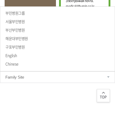
Е
Электронная почта.
И
Ж
medical@bumin.co.kr
Н
Д
А
부민병원그룹
У
Л
Н
Ь
서울부민병원
А
Н
부산부민병원
Р
Ы
Й
О
해운대부민병원
Ц
ПРИВЕТСТВИЕ
Д
Е
Н
구포부민병원
Н
Ы
Т
Й
English
Р
М
Chinese
Е
А
Д
Р
Т
И
Family Site
Р
Ц
О
И
Л
Н
О
С
Г
TOP
К
И
И
Ч
Й
Е
С
Ц