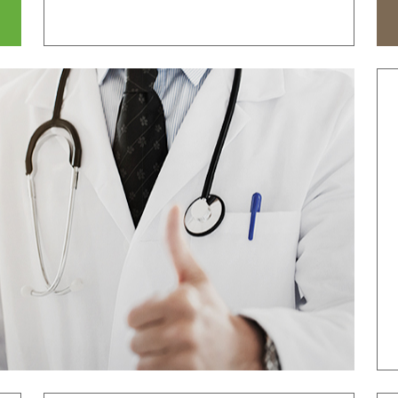
ТОП ЛУЧШИХ ВРАЧЕЙ
М
ЦИНСКИЙ ЦЕНТР
М
ОСЕЩЕНИЯ
ОБОРУДОВАНИЕ
НАШИ КОНТ
НАША БОЛЬНИЦА
АККРЕДИТАЦИЯ
ИЦЕ
ПРЯМАЯ СИСТЕМА ОПЛАТЫ
МЕЖДУНАРОДНЫЙ
С ГЛОБАЛЬНОЙ
УЧЕБНЫЙ КУРС
СТРАХОВКОЙ
Е
ПРИВЕТСТВИЕ
История