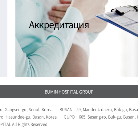
Аккредитация
BUMIN HOSPITAL GROUP
o, Gangseo-gu, Seoul, Korea
BUSAN
59, Mandeok-daero, Buk-gu, Busa
ro, Haeundae-gu, Busan, Korea
GUPO
605, Sasang-ro, Buk-gu, Busan,
ITAL All Rights Reserved.