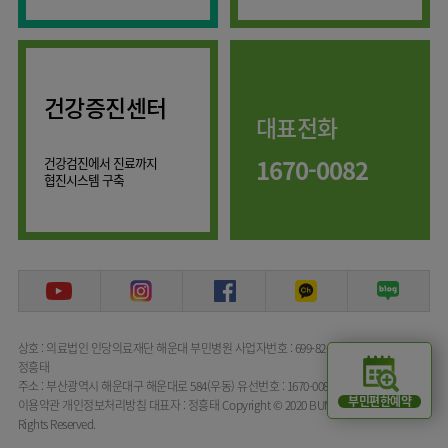
류마티스센터
마취통증의학과
복강경수술센터
영상의학과
응급의학과
건강증진센터
대표전화
진단검사의학과
1670-0082
건강검진에서 진료까지
협진시스템 구축
상호 : 의료법인 인당의료재단 해운대 부민병원
사업자번호 : 699-82-00072
대표자명 :
정흥태
주소 : 부산광역시 해운대구 해운대로 584(우동)
유선번호 : 1670-0082
부민편한예약
이용약관
개인정보처리방침
대표자 : 정흥태
Copyright © 2020 BUMIN HOSPITAL All
Rights Reserved.