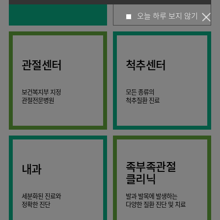
사회공헌
핵심가치
고객의소리
조직도
안내
뇌신경센터
KOR
오늘 하루 보지 않기
소화기내과
국제진료센터
언론보도
HI
인재채용
ENG
연구교육
편의시설
인공신장센터
내분비내과
RUS
건강토크
부민스토리
부민병원
임상시험센터
오시는길
소화기센터
40주년
CHI
류마티스내과
입찰공고
HSS
역사관
소화기암센터
글로벌
관절센터
척추센터
신장내과
얼라이언스
특수치료내시경센터
순환기내과
연혁
간담도췌장이식센터
보건복지부 지정
모든 종류의
호흡기내과
조직도
관절전문병원
척추질환 진료
건강증진센터
혈액종양내과
오시는길
스포츠재활센터
외과
의료진
외상골절센터
소개
비뇨의학과
지역응급의료기관
외래진료
소아청소년과
안내
족부족관절
내과
인터벤션센터
산부인과
클리닉
중환자실
정신건강의학과
세분화된 진료와
발과 발목에 발생하는
인지장애
가정의학과
정확한 진단
다양한 질환 진단 및 치료
·
치매센터
치과