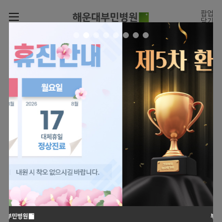
카피라이트로 가기
본문으로 가기
주메뉴로 가기
팝업
닫기
로그인
나의진료정보
회원가입
온라인진료예약
전문센터
온라인
진료시간표
증명서재발급
진료예약
전문센터
진료안내
전체보기
증명서발급내역
월요일
09:00~18:00
회원서비스
화 ~ 금
09:00~17:00
진료시간표
관절센터
이용안내
온라인 진료 예약
토요일
09:00~13:00
진료과
로봇수술센터
진료상담
병원소개
콜센터
진료과 전체보기
의료진
족부·
족관절클리닉
병원장인사말
증명서재발급
정형외과
외래진료
미디어센터
소아골절클리닉
비전과
비급여진료비
소아청소년정형외과
입/
의료진
병원소식
핵심가치
부민그룹소개
퇴원/
척추내시경센터
소개
외래안내
장비안내
신경외과
병문안
언론보도
부민스토리
척추변형센터
이사장소개
부민그룹소식
층별안내
신경과
응급실
전문성과 경험을 갖춘
외래진료 예약안내
칭찬합시다
연혁
심뇌혈관센터
비전과
의료진의 환자 맞춤형 진료
주차시설
내과
진료협력센터