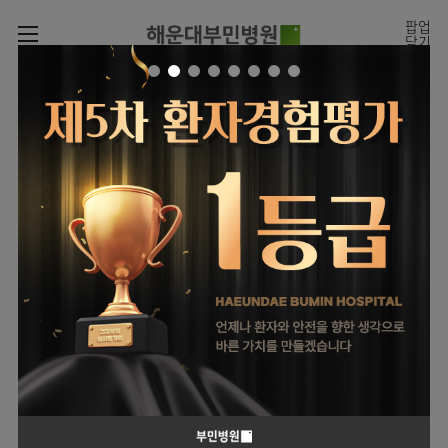
카피라이트로 가기
본문으로 가기
주메뉴로 가기
팝업
닫기
로그인
나의진료정보
회원가입
온라인진료예약
전문센터
온라인
진료시간표
증명서재발급
진료예약
전문센터
진료안내
전체보기
증명서발급내역
월요일
09:00~18:00
회원서비스
화 ~ 금
09:00~17:00
진료시간표
관절센터
이용안내
온라인 진료 예약
토요일
09:00~13:00
진료과
로봇수술센터
진료상담
병원소개
콜센터
진료과 전체보기
의료진
족부·
족관절클리닉
병원장인사말
증명서재발급
정형외과
외래진료
미디어센터
소아골절클리닉
비전과
비급여진료비
소아청소년정형외과
입/
의료진
병원소식
핵심가치
부민그룹소개
퇴원/
척추내시경센터
소개
외래안내
장비안내
신경외과
병문안
언론보도
부민스토리
척추변형센터
이사장소개
부민그룹소식
층별안내
신경과
응급실
전문성과 경험을 갖춘
외래진료 예약안내
칭찬합시다
연혁
심뇌혈관센터
비전과
의료진의 환자 맞춤형 진료
주차시설
내과
진료협력센터