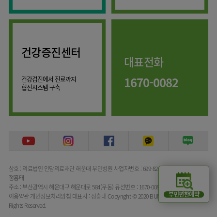
류마티스센터
마취통증의학과
복강경수술센터
영상의학과
응급의학과
건강증진센터
대표전화
진단검사의학과
1670-0082
건강검진에서 진료까지
협진시스템 구축
상호 : 의료법인 인당의료재단 해운대 부민병원
사업자번호 : 699-82-00072
대표자명 :
정흥태
주소 : 부산광역시 해운대구 해운대로 584(우동)
유선번호 : 1670-0082
부민편한예약
이용약관
개인정보처리방침
대표자 : 정흥태
Copyright © 2020 BUMIN HOSPITAL All
Rights Reserved.