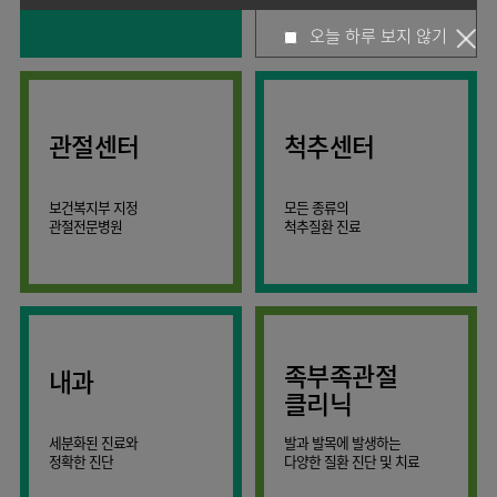
사회공헌
핵심가치
고객의소리
조직도
안내
뇌신경센터
KOR
오늘 하루 보지 않기
소화기내과
국제진료센터
언론보도
HI
인재채용
ENG
연구교육
편의시설
인공신장센터
내분비내과
RUS
건강토크
부민스토리
부민병원
임상시험센터
오시는길
소화기센터
40주년
CHI
류마티스내과
입찰공고
HSS
역사관
소화기암센터
글로벌
관절센터
척추센터
신장내과
얼라이언스
특수치료내시경센터
순환기내과
연혁
간담도췌장이식센터
보건복지부 지정
모든 종류의
호흡기내과
조직도
관절전문병원
척추질환 진료
건강증진센터
혈액종양내과
오시는길
스포츠재활센터
외과
의료진
외상골절센터
소개
비뇨의학과
지역응급의료기관
외래진료
소아청소년과
안내
족부족관절
내과
인터벤션센터
산부인과
클리닉
중환자실
정신건강의학과
세분화된 진료와
발과 발목에 발생하는
인지장애
가정의학과
정확한 진단
다양한 질환 진단 및 치료
·
치매센터
치과