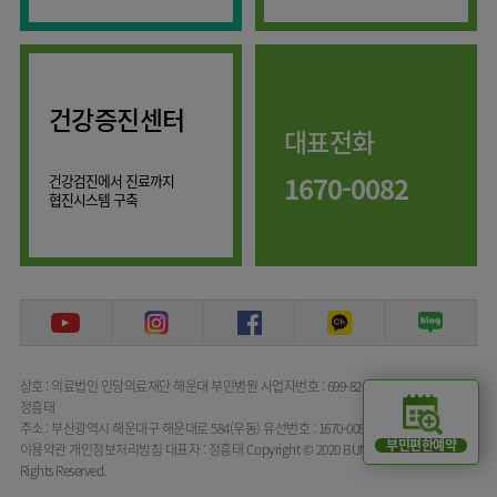
류마티스센터
마취통증의학과
복강경수술센터
영상의학과
응급의학과
건강증진센터
대표전화
진단검사의학과
1670-0082
건강검진에서 진료까지
협진시스템 구축
상호 : 의료법인 인당의료재단 해운대 부민병원
사업자번호 : 699-82-00072
대표자명 :
정흥태
주소 : 부산광역시 해운대구 해운대로 584(우동)
유선번호 : 1670-0082
부민편한예약
이용약관
개인정보처리방침
대표자 : 정흥태
Copyright © 2020 BUMIN HOSPITAL All
Rights Reserved.