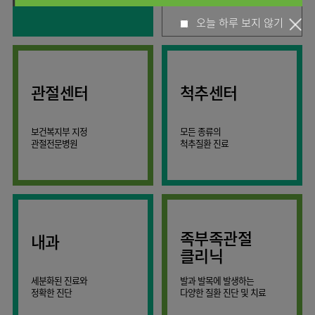
사회공헌
핵심가치
고객의소리
조직도
안내
뇌신경센터
KOR
오늘 하루 보지 않기
소화기내과
국제진료센터
언론보도
HI
인재채용
ENG
연구교육
편의시설
인공신장센터
내분비내과
RUS
건강토크
부민스토리
부민병원
임상시험센터
오시는길
소화기센터
40주년
CHI
류마티스내과
입찰공고
HSS
역사관
소화기암센터
글로벌
관절센터
척추센터
신장내과
얼라이언스
특수치료내시경센터
순환기내과
연혁
간담도췌장이식센터
보건복지부 지정
모든 종류의
호흡기내과
조직도
관절전문병원
척추질환 진료
건강증진센터
혈액종양내과
오시는길
스포츠재활센터
외과
의료진
외상골절센터
소개
비뇨의학과
지역응급의료기관
외래진료
소아청소년과
안내
족부족관절
내과
인터벤션센터
산부인과
클리닉
중환자실
정신건강의학과
세분화된 진료와
발과 발목에 발생하는
인지장애
가정의학과
정확한 진단
다양한 질환 진단 및 치료
·
치매센터
치과