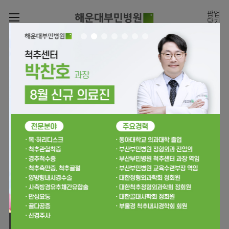
카피라이트로 가기
본문으로 가기
주메뉴로 가기
팝업
닫기
로그인
나의진료정보
회원가입
온라인진료예약
전문센터
온라인
진료시간표
증명서재발급
진료예약
전문센터
진료안내
전체보기
증명서발급내역
월요일
09:00~18:00
회원서비스
화 ~ 금
09:00~17:00
진료시간표
관절센터
이용안내
온라인 진료 예약
토요일
09:00~13:00
진료과
로봇수술센터
진료상담
병원소개
콜센터
진료과 전체보기
의료진
족부·
족관절클리닉
병원장인사말
증명서재발급
정형외과
외래진료
미디어센터
소아골절클리닉
비전과
비급여진료비
소아청소년정형외과
입/
의료진
병원소식
핵심가치
부민그룹소개
퇴원/
척추내시경센터
소개
외래안내
장비안내
신경외과
병문안
언론보도
부민스토리
척추변형센터
이사장소개
부민그룹소식
층별안내
신경과
응급실
전문성과 경험을 갖춘
외래진료 예약안내
칭찬합시다
연혁
심뇌혈관센터
비전과
의료진의 환자 맞춤형 진료
주차시설
내과
진료협력센터