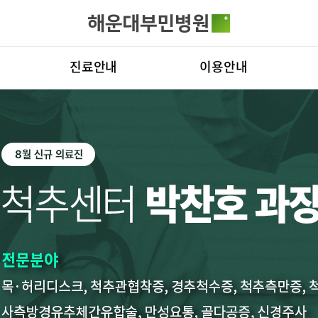
카피라이트로 가기
본문으로 가기
주메뉴로 가기
전체메뉴
진료안내
이용안내
진료시간표
진료상담 콜센터
병원
진료과
증명서재발급안내
비전
료예약
증명서재발급
증명서발급
의료진
비급여진료비
부민
외래진료
장비안내
연혁
입/퇴원/병문안
층별안내
조직
로봇수술센터
족부·족관절
응급실
주차시설 안내
연구
진료협력센터
편의시설
임상
경센터
척추변형센터
심뇌혈관센
국제진료센터
오시는길
센터
소화기센터
소화기암센