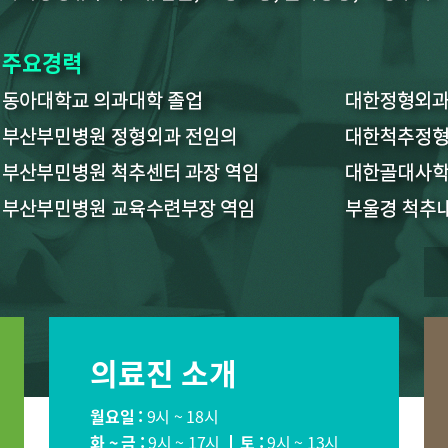
장이식센터
건강증진센터
스포츠재활
의료기관
국제진료센터
인터벤션센
·치매센터
류마티스센터
복강경수술
표
의료진 소개
소아청소년정형외과
신경외과
소화기내과
내분비내과
월요일 :
9시 ~ 18시
순환기내과
호흡기내과
화 ~ 금 :
9시 ~ 17시
토 :
9시 ~ 13시