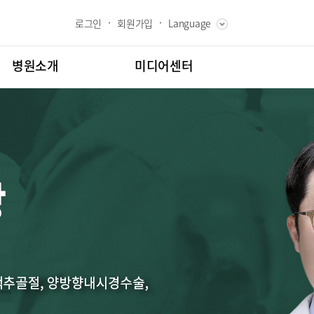
로그인
회원가입
Language
ENGLISH
RUSSIAN
병원소개
미디어센터
CHINESE
장인사말
병원소식
과 핵심가치
언론보도
내역
스토리
칭찬합시다
고객의소리
도
인재채용
클리닉
소아골절클리닉
교육
부민그룹소개
시험센터
부민그룹소식
터
뇌신경센터
매거진:BLOG
터
특수치료내시경센터