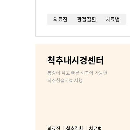
병원소개
조직도
의료진
관절질환
치료법
미디어센터
병원소식
척추내시경센터
인재채용
통증이 적고 빠른 회복이 가능한
부민병원 
최소침습치료 시행
의료진
척추질환
치료법