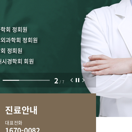
부민병원 40주년 역사관
센터
외상골절센터
터
중환자실
센터
2
/
7
진료안내
신경과
류마티스내과
대표전화
혈액종양내과
1670-0082