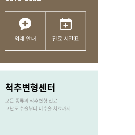
산부인과
마취통증의학과
문안
응급실
외래 안내
진료 시간표
척추변형센터
비
장비안내
모든 종류의 척추변형 진료
오시는길
고난도 수술부터 비수술 치료까지
연혁