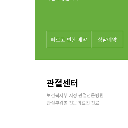
외과
류마티스센터
정신건강의
복강경수술센터
영상의학과
의료진
빠르고 편한 예약
상담예약
진료협력
관절센터
이용안내
진료상담
보건복지부 지정 관절전문병원
층별안내
관절부위별 전문의료진 진료
병원장인