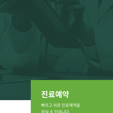
인공신장센터
소화기센터
간담도췌
소화기암센터
지역응급
특수치료내시경센터
간담도췌장이식센터
인지장애
건강증진센터
스포츠재활센터
외상골절센터
진료안내
진료시간
지역응급의료기관
진료과
국제진료센터
진료예약
정형외과
인터벤션센터
내과
중환자실
빠르고 쉬운 진료예약을
신장내과
하실 수 있습니다.
인지장애·치매센터