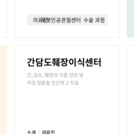
연구교육
임상시험센
의료진
로봇인공관절센터이란?
수술 과정
언론보도
칭찬합시다
간담도췌장이식센터
부민그룹소개
부민그룹소
간, 담도, 췌장의 각종 양성 및
40주년 역사관
악성 질환을 진단하고 치료
소개
의료진