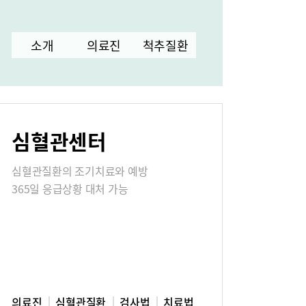
터
소개
의료진
척추질환
고객의소리
심혈관센터
식
매거진:BLOG
심혈관질환의 조기치료와 예방
365일 응급상황 대처 가능
의료진
심혈관질환
검사법
치료법