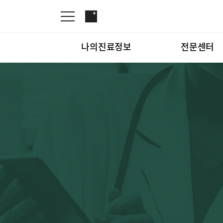
나의진료정보
전문센터
온라인진료예약
관절센터
증명서재발급
로봇수술센터
나의진료정보
온라인진
증명서발급내역
족부·족관절클리닉
소아골절클리닉
척추내시경센터
전문센터
관절센터
척추변형센터
심뇌혈관센터
척추내시
뇌신경센터
인공신장