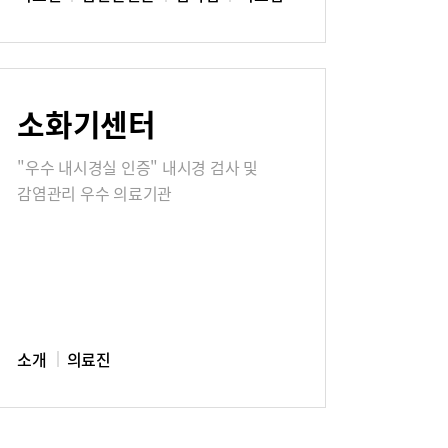
소화기센터
"우수 내시경실 인증" 내시경 검사 및
감염관리 우수 의료기관
소개
의료진