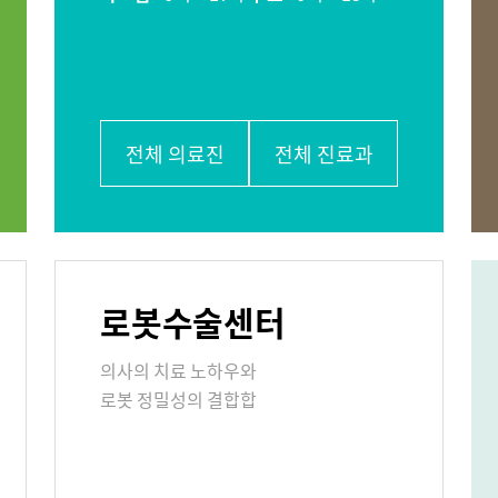
비뇨의학과
소아청소년과
학과
가정의학과
치과
응급의학과
진단검사의학과
외래진료
입/퇴원/병
전체 의료진
전체 진료과
센터
국제진료센터
로봇수술센터
 콜센터
증명서재발급안내
비급여진료
의사의 치료 노하우와
주차시설 안내
편의시설
로봇 정밀성의 결합합
사말
비전과 핵심가치
부민스토리