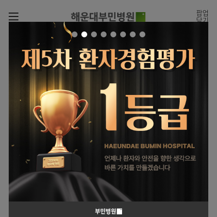
카피라이트로 가기
본문으로 가기
주메뉴로 가기
팝업
닫기
로그인
나의진료정보
회원가입
온라인진료예약
전문센터
온라인
진료시간표
증명서재발급
진료예약
전문센터
진료안내
전체보기
증명서발급내역
월요일
09:00~18:00
회원서비스
화 ~ 금
09:00~17:00
진료시간표
관절센터
이용안내
온라인 진료 예약
토요일
09:00~13:00
진료과
로봇수술센터
진료상담
병원소개
콜센터
진료과 전체보기
의료진
족부·
족관절클리닉
병원장인사말
증명서재발급
정형외과
외래진료
미디어센터
소아골절클리닉
비전과
비급여진료비
소아청소년정형외과
입/
의료진
병원소식
핵심가치
부민그룹소개
퇴원/
척추내시경센터
소개
외래안내
장비안내
신경외과
병문안
언론보도
부민스토리
척추변형센터
이사장소개
부민그룹소식
층별안내
신경과
응급실
전문성과 경험을 갖춘
외래진료 예약안내
칭찬합시다
연혁
심뇌혈관센터
비전과
의료진의 환자 맞춤형 진료
주차시설
내과
진료협력센터