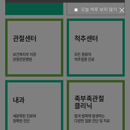
사회공헌
핵심가치
고객의소리
조직도
안내
뇌신경센터
KOR
오늘 하루 보지 않기
소화기내과
국제진료센터
언론보도
HI
인재채용
ENG
연구교육
편의시설
인공신장센터
내분비내과
RUS
건강토크
부민스토리
부민병원
임상시험센터
오시는길
소화기센터
40주년
CHI
류마티스내과
입찰공고
HSS
역사관
소화기암센터
글로벌
관절센터
척추센터
신장내과
얼라이언스
특수치료내시경센터
순환기내과
연혁
간담도췌장이식센터
보건복지부 지정
모든 종류의
호흡기내과
조직도
관절전문병원
척추질환 진료
건강증진센터
혈액종양내과
오시는길
스포츠재활센터
외과
의료진
외상골절센터
소개
비뇨의학과
지역응급의료기관
외래진료
소아청소년과
안내
족부족관절
내과
인터벤션센터
산부인과
클리닉
중환자실
정신건강의학과
세분화된 진료와
발과 발목에 발생하는
인지장애
가정의학과
정확한 진단
다양한 질환 진단 및 치료
·
치매센터
치과