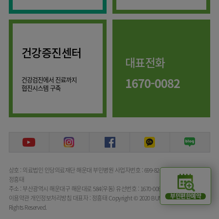
류마티스센터
마취통증의학과
복강경수술센터
영상의학과
응급의학과
건강증진센터
대표전화
진단검사의학과
1670-0082
건강검진에서 진료까지
협진시스템 구축
상호 : 의료법인 인당의료재단 해운대 부민병원
사업자번호 : 699-82-00072
대표자명 :
정흥태
주소 : 부산광역시 해운대구 해운대로 584(우동)
유선번호 : 1670-0082
부민편한예약
이용약관
개인정보처리방침
대표자 : 정흥태
Copyright © 2020 BUMIN HOSPITAL All
Rights Reserved.