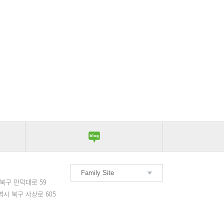
Family Site
서울부민병원
북구 만덕대로 59
부산부민병원
시 북구 사상로 605
해운대부민병원
구포부민병원