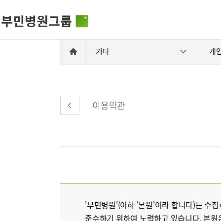
기타
개
이용약관
비전과 핵
부민병원그룹소개
HSS 글로
의료진 소
사회공헌
부민병원그룹소식
입찰공고
'부민병원'(이하 '본원'이라 합니다)는
준수하기 위하여 노력하고 있습니다. 본원