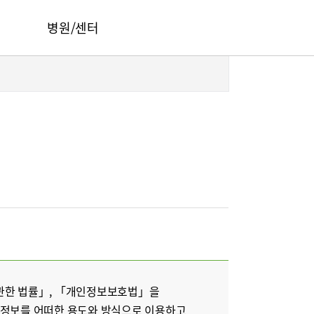
병원/센터
서울부민병원
부산부민병원
해운대부민병원
HI
구포부민병원
오시는길
부민 프레스티지 라이프케어센터 마곡
건강토크
부민병원 40주년 역사관
 관한 법률」, 「개인정보보호법」을
인정보를 어떠한 용도와 방식으로 이용하고