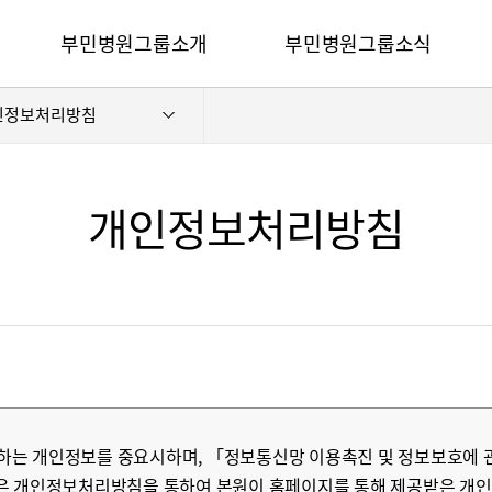
카피라이트로 가기
본문으로 가기
주메뉴로 가기
부민병원그룹소개
부민병원그룹소식
전체메뉴
인정보처리방침
비전과 핵심가치
사회공헌
부민스토리
후원안내
이사장소개
언론보도
개인정보처리방침
심가치
부민스토리
이사장소개
HI
건강토크
벌 얼라이언스
연혁
조직도
HSS 글로벌 얼라이언스
입찰공고
개
외래진료 안내
연혁
공고
조직도
매거진:BLOG
오시는길
부민병원 40주년 역사관
후원안내
언론보도
의료진 소개
공고
매거진:BLOG
 수집하는 개인정보를 중요시하며, 「정보통신망 이용촉진 및 정보보호에
외래진료 안내
은 개인정보처리방침을 통하여 본원이 홈페이지를 통해 제공받은 개