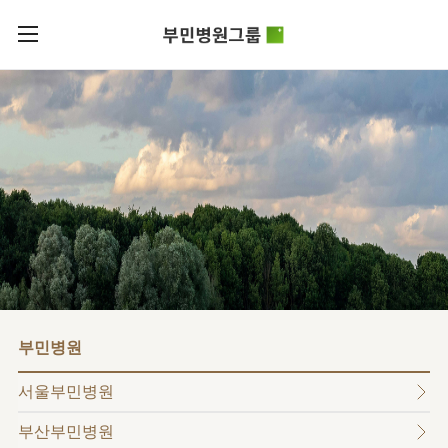
카피라이트로 가기
본문으로 가기
주메뉴로 가기
로그인
부민병원그룹소개
회원가입
비전과
부민병원그룹소식
핵심가치
사회공헌
병원/
부민스토리
센터
후원안내
이사장소개
서울부민병원
언론보도
HI
KOR
부산부민병원
건강토크
ENG
HSS
글로벌
RUS
해운대부민병원
입찰공고
얼라이언스
CHI
구포부민병원
부민병원
연혁
부민병원
40주년
부민
역사관
조직도
프레스티지
서울부민병원
라이프케어센터
오시는길
마곡
부산부민병원
의료진