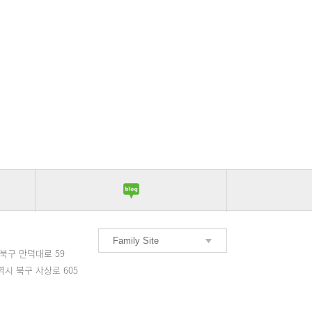
Family Site
서울부민병원
북구 만덕대로 59
부산부민병원
시 북구 사상로 605
해운대부민병원
구포부민병원