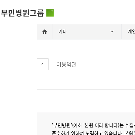
기타
개
이용약관
비전과 핵
부민병원그룹소개
HSS 글로
의료진 소
사회공헌
부민병원그룹소식
입찰공고
'부민병원'(이하 '본원'이라 합니다)는
준수하기 위하여 노력하고 있습니다. 본원