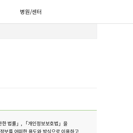
병원/센터
서울부민병원
부산부민병원
해운대부민병원
HI
구포부민병원
오시는길
부민 프레스티지 라이프케어센터 마곡
건강토크
부민병원 40주년 역사관
 관한 법률」, 「개인정보보호법」을
인정보를 어떠한 용도와 방식으로 이용하고