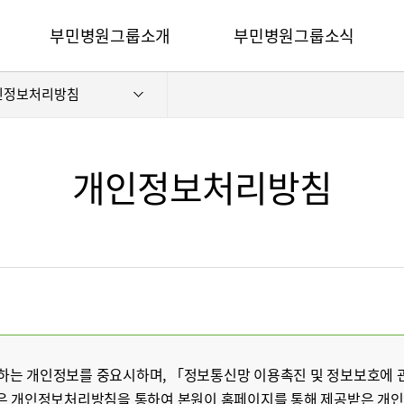
카피라이트로 가기
본문으로 가기
주메뉴로 가기
부민병원그룹소개
부민병원그룹소식
전체메뉴
인정보처리방침
비전과 핵심가치
사회공헌
부민스토리
후원안내
이사장소개
언론보도
개인정보처리방침
심가치
부민스토리
이사장소개
HI
건강토크
벌 얼라이언스
연혁
조직도
HSS 글로벌 얼라이언스
입찰공고
개
외래진료 안내
연혁
공고
조직도
매거진:BLOG
오시는길
부민병원 40주년 역사관
후원안내
언론보도
의료진 소개
공고
매거진:BLOG
 수집하는 개인정보를 중요시하며, 「정보통신망 이용촉진 및 정보보호에
외래진료 안내
은 개인정보처리방침을 통하여 본원이 홈페이지를 통해 제공받은 개