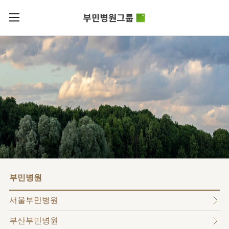
카피라이트로 가기
본문으로 가기
주메뉴로 가기
로그인
부민병원그룹소개
회원가입
비전과
부민병원그룹소식
핵심가치
사회공헌
병원/
부민스토리
센터
후원안내
이사장소개
서울부민병원
언론보도
HI
KOR
부산부민병원
건강토크
ENG
HSS
글로벌
RUS
해운대부민병원
입찰공고
얼라이언스
CHI
구포부민병원
부민병원
연혁
부민병원
40주년
부민
역사관
조직도
프레스티지
서울부민병원
라이프케어센터
오시는길
마곡
부산부민병원
의료진