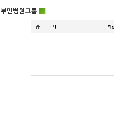
기타
이
비전과 핵
부민병원그룹소개
HSS 글로
의료진 소
사회공헌
부민병원그룹소식
입찰공고