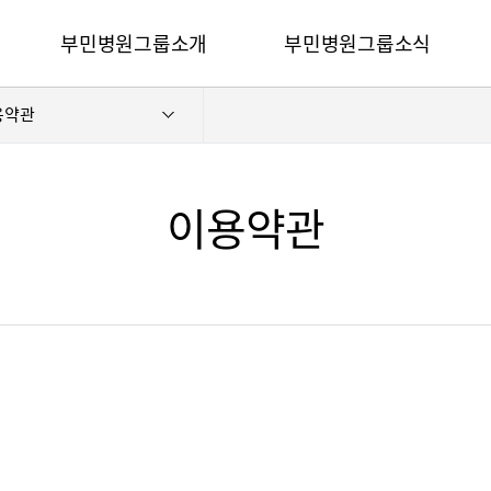
카피라이트로 가기
본문으로 가기
주메뉴로 가기
부민병원그룹소개
부민병원그룹소식
전체메뉴
용약관
비전과 핵심가치
사회공헌
부민스토리
후원안내
이사장소개
언론보도
이용약관
심가치
부민스토리
이사장소개
HI
건강토크
벌 얼라이언스
연혁
조직도
HSS 글로벌 얼라이언스
입찰공고
개
외래진료 안내
연혁
공고
조직도
매거진:BLOG
오시는길
부민병원 40주년 역사관
후원안내
언론보도
의료진 소개
공고
매거진:BLOG
외래진료 안내