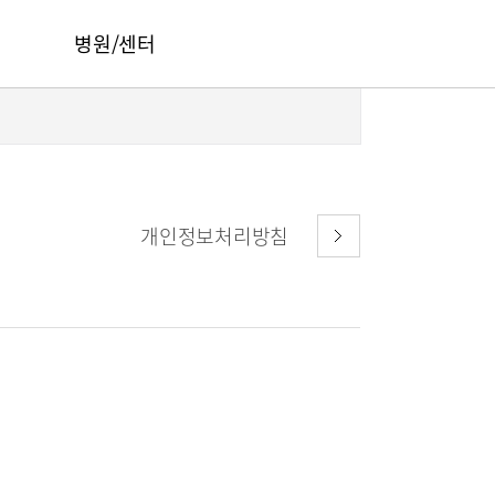
병원/센터
서울부민병원
부산부민병원
해운대부민병원
개인정보처리방침
HI
구포부민병원
오시는길
부민 프레스티지 라이프케어센터 마곡
건강토크
부민병원 40주년 역사관