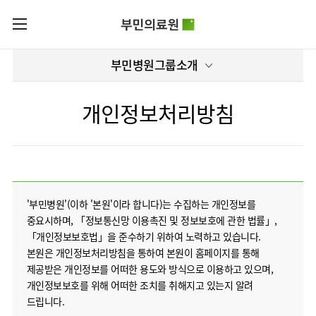
카피라이트로 가기
본문으로 가기
주메뉴로 가기
로그인
부민병원그룹소개
부민병원그룹소개
회원가입
비전과
부민병원그룹소식
핵심가치
개인정보처리방침
사회공헌
병원/
부민스토리
센터
후원안내
이사장소개
서울부민병원
언론보도
HI
KOR
부산부민병원
건강토크
ENG
HSS
'부민병원'(이하 '본원'이라 합니다)는 수집하는 개인정보를
글로벌
RUS
해운대부민병원
입찰공고
얼라이언스
중요시하며, 「정보통신망 이용촉진 및 정보보호에 관한 법률」,
CHI
구포부민병원
「개인정보보호법」을 준수하기 위하여 노력하고 있습니다.
부민병원
연혁
40주년
본원은 개인정보처리방침을 통하여 본원이 홈페이지를 통해
부민
역사관
조직도
프레스티지
제공받은 개인정보를 어떠한 용도와 방식으로 이용하고 있으며,
라이프케어센터
오시는길
개인정보보호를 위해 어떠한 조치를 취해지고 있는지 알려
마곡
드립니다.
의료진