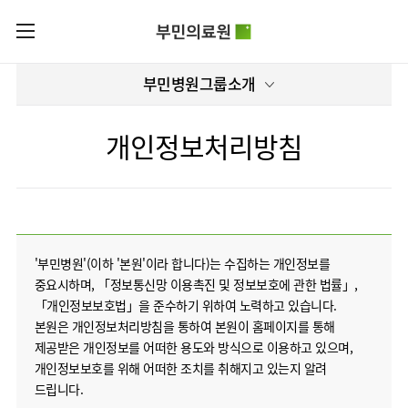
카피라이트로 가기
본문으로 가기
주메뉴로 가기
로그인
부민병원그룹소개
부민병원그룹소개
회원가입
비전과
부민병원그룹소식
핵심가치
개인정보처리방침
사회공헌
병원/
부민스토리
센터
후원안내
이사장소개
서울부민병원
언론보도
HI
KOR
부산부민병원
건강토크
ENG
HSS
'부민병원'(이하 '본원'이라 합니다)는 수집하는 개인정보를
글로벌
RUS
해운대부민병원
입찰공고
얼라이언스
중요시하며, 「정보통신망 이용촉진 및 정보보호에 관한 법률」,
CHI
구포부민병원
「개인정보보호법」을 준수하기 위하여 노력하고 있습니다.
부민병원
연혁
40주년
본원은 개인정보처리방침을 통하여 본원이 홈페이지를 통해
부민
역사관
조직도
프레스티지
제공받은 개인정보를 어떠한 용도와 방식으로 이용하고 있으며,
라이프케어센터
오시는길
개인정보보호를 위해 어떠한 조치를 취해지고 있는지 알려
마곡
드립니다.
의료진