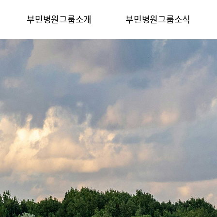
카피라이트로 가기
본문으로 가기
주메뉴로 가기
부민병원그룹소개
부민병원그룹소식
전체메뉴
비전과 핵심가치
사회공헌
부민스토리
후원안내
이사장소개
언론보도
심가치
부민스토리
이사장소개
HI
건강토크
벌 얼라이언스
연혁
조직도
HSS 글로벌 얼라이언스
입찰공고
개
외래진료 안내
연혁
공고
조직도
매거진:BLOG
오시는길
부민병원 40주년 역사관
후원안내
언론보도
의료진 소개
공고
매거진:BLOG
외래진료 안내