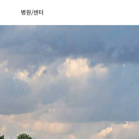
병원/센터
서울부민병원
부산부민병원
해운대부민병원
HI
구포부민병원
오시는길
부민 프레스티지 라이프케어센터 마곡
건강토크
부민병원 40주년 역사관