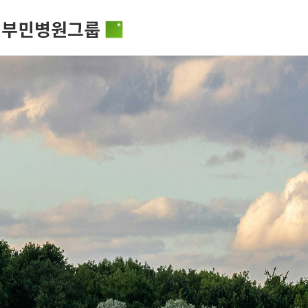
비전과 핵
부민병원그룹소개
HSS 글로
의료진 소
사회공헌
부민병원그룹소식
입찰공고