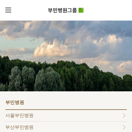
카피라이트로 가기
본문으로 가기
주메뉴로 가기
로그인
부민병원그룹소개
회원가입
비전과
부민병원그룹소식
핵심가치
사회공헌
병원/
부민스토리
센터
후원안내
이사장소개
서울부민병원
언론보도
HI
KOR
부산부민병원
건강토크
ENG
HSS
글로벌
RUS
해운대부민병원
입찰공고
얼라이언스
CHI
구포부민병원
부민병원
연혁
부민병원
40주년
부민
역사관
조직도
프레스티지
서울부민병원
라이프케어센터
오시는길
마곡
부산부민병원
의료진