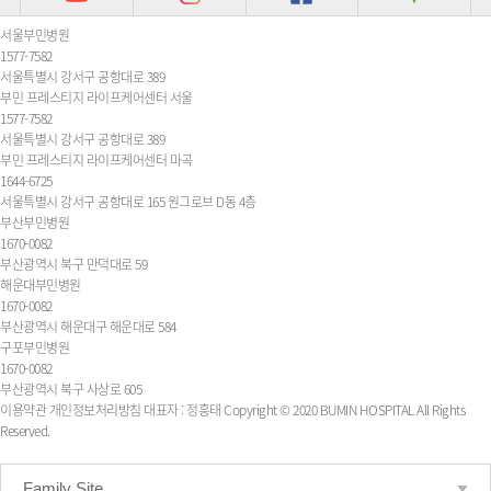
서울부민병원
1577-7582
서울특별시 강서구 공항대로 389
부민 프레스티지 라이프케어센터 서울
1577-7582
서울특별시 강서구 공항대로 389
부민 프레스티지 라이프케어센터 마곡
1644-6725
서울특별시 강서구 공항대로 165 원그로브 D동 4층
부산부민병원
1670-0082
부산광역시 북구 만덕대로 59
해운대부민병원
1670-0082
부산광역시 해운대구 해운대로 584
구포부민병원
1670-0082
부산광역시 북구 사상로 605
이용약관
개인정보처리방침
대표자 : 정흥태
Copyright © 2020 BUMIN HOSPITAL All Rights
Reserved.
Family Site